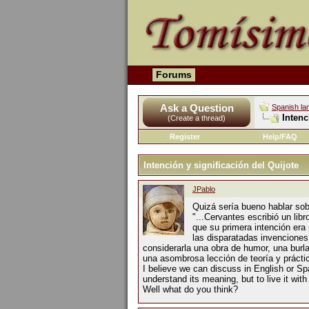
Forums
Ask a Question
Spanish la
Intenc
(Create a thread)
Register
Help/FAQ
Intención y significación del Quijote
JPablo
Quizá sería bueno hablar sobr
"...Cervantes escribió un lib
que su primera intención era 
las disparatadas invenciones
considerarla una obra de humor, una burl
una asombrosa lección de teoría y práctica
I believe we can discuss in English or Spa
understand its meaning, but to live it with f
Well what do you think?