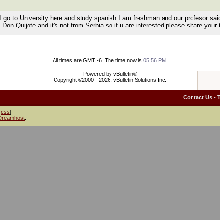
I go to University here and study spanish I am freshman and our profesor sa
ut Don Quijote and it's not from Serbia so if u are interested please share your
All times are GMT -6. The time now is
05:56 PM
.
Powered by vBulletin®
Copyright ©2000 - 2026, vBulletin Solutions Inc.
Contact Us
-
css
]
Dreamhost
.