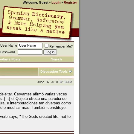
Welcome, Guest
•
Login
•
Register
User Name
Remember Me?
Password
oday's Posts
Search
Discussion Tools
June 16, 2010
04:13 AM
 deleitar. Cervantes afirmó varias veces
. [...] el Quijote ofrece una parodia de
ura, e interpretaciones tan diversas como
rtad o muchas más. También constituye
overb says, "The Gods created life, not to