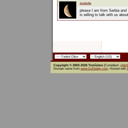
anabella
please I am from Serbia and 
is willing to talk with us abo
Copyright © 2003-2026 Tomísimo
[Compliant:
xhtml
Domain name from
www.GoDaddy.com
. Hosted with