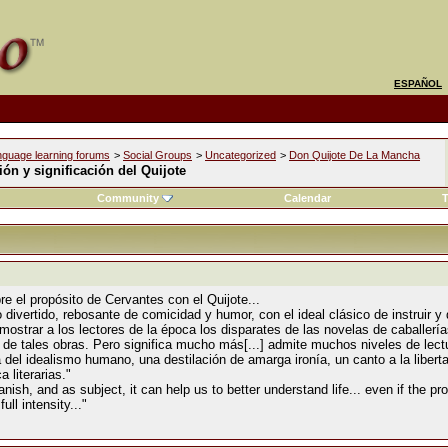
ESPAÑOL
nguage learning forums
>
Social Groups
>
Uncategorized
>
Don Quijote De La Mancha
ión y significación del Quijote
Community
Calendar
T
e el propósito de Cervantes con el Quijote...
ro divertido, rebosante de comicidad y humor, con el ideal clásico de instruir y
mostrar a los lectores de la época los disparates de las novelas de caballerías
 de tales obras. Pero significa mucho más[...] admite muchos niveles de lect
a del idealismo humano, una destilación de amarga ironía, un canto a la libe
 literarias."
nish, and as subject, it can help us to better understand life... even if the pr
ull intensity..."