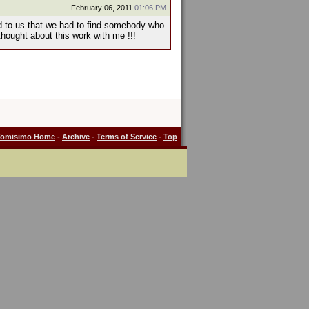
February 06, 2011
01:06 PM
id to us that we had to find somebody who
 thought about this work with me !!!
Tomisimo Home
-
Archive
-
Terms of Service
-
Top