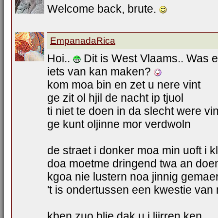
Welcome back, brute.
EmpanadaRica
Hoi..
Dit is West Vlaams.. Was e
iets van kan maken?
kom moa bin en zet u nere vint
ge zit ol hjil de nacht ip tjuol
ti niet te doen in da slecht were vin
ge kunt oljinne mor verdwoln
de straet i donker moa min uoft i k
doa moetme dringend twa an doe
kgoa nie lustern noa jinnig gemae
't is ondertussen een kwestie van
kben zuo blie dak u i ljirren ken