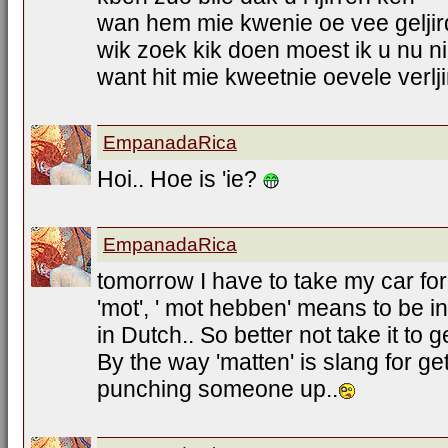
wan hem mie kwenie oe vee geljir
wik zoek kik doen moest ik u nu n
want hit mie kweetnie oevele verlji
EmpanadaRica
Hoi.. Hoe is 'ie?
EmpanadaRica
tomorrow I have to take my car f
'mot', ' mot hebben' means to be in 
in Dutch.. So better not take it to g
By the way 'matten' is slang for gett
punching someone up..