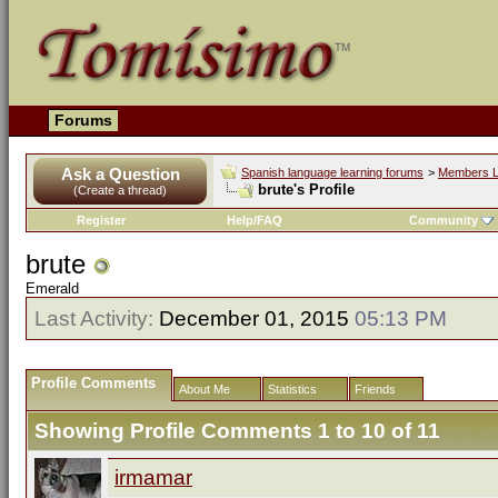
Forums
Ask a Question
Spanish language learning forums
>
Members L
brute's Profile
(Create a thread)
Register
Help/FAQ
Community
brute
Emerald
Last Activity:
December 01, 2015
05:13 PM
Profile Comments
About Me
Statistics
Friends
Showing Profile Comments 1 to
10
of
11
irmamar