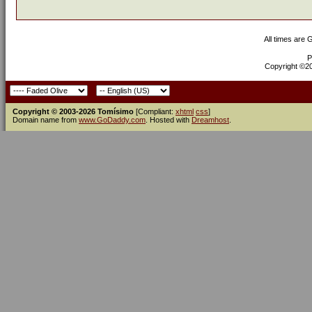
All times are
P
Copyright ©200
Copyright © 2003-2026 Tomísimo
[Compliant:
xhtml
css
]
Domain name from
www.GoDaddy.com
. Hosted with
Dreamhost
.