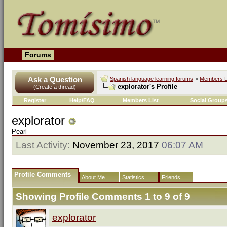
Forums
Ask a Question
Spanish language learning forums
>
Members L
explorator's Profile
(Create a thread)
Register
Help/FAQ
Members List
Social Group
explorator
Pearl
Last Activity:
November 23, 2017
06:07 AM
Profile Comments
About Me
Statistics
Friends
Showing Profile Comments 1 to
9
of
9
explorator