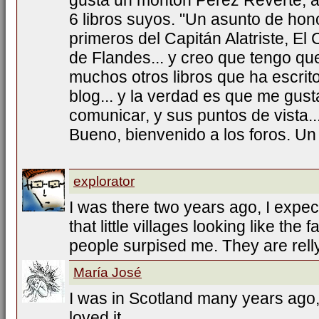
gusta un montón Pérez Reverte, a
6 libros suyos. "Un asunto de honor
primeros del Capitán Alatriste, E
de Flandes... y creo que tengo qu
muchos otros libros que ha escrito
blog... y la verdad es que me gust
comunicar, y sus puntos de vista..
Bueno, bienvenido a los foros. Un
explorator
I was there two years ago, I expe
that little villages looking like the 
people surpised me. They are rell
María José
I was in Scotland many years ago,
loved it.