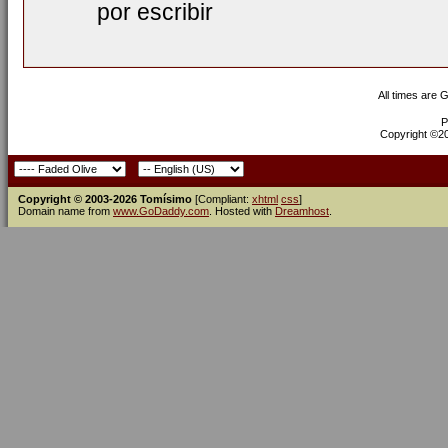
por escribir
All times are 
P
Copyright ©200
Copyright © 2003-2026 Tomísimo
[Compliant:
xhtml
css
]
Domain name from
www.GoDaddy.com
. Hosted with
Dreamhost
.