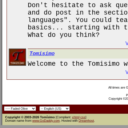
Don't hesitate to ask que
and do post in the sectio
languages". You could tea
basics... starting with t
What do you think?
Tomisimo
Welcome to the Tomisimo w
All times are
P
Copyright ©200
Copyright © 2003-2026 Tomísimo
[Compliant:
xhtml
css
]
Domain name from
www.GoDaddy.com
. Hosted with
Dreamhost
.