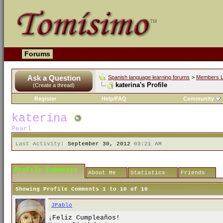
Forums
Ask a Question
Spanish language learning forums
>
Members L
katerina's Profile
(Create a thread)
Register
Help/FAQ
Community
katerina
Pearl
Last Activity:
September 30, 2012
03:21 AM
Profile Comments
About Me
Statistics
Friends
Showing Profile Comments 1 to
10
of
10
JPablo
¡Feliz Cumpleaños!