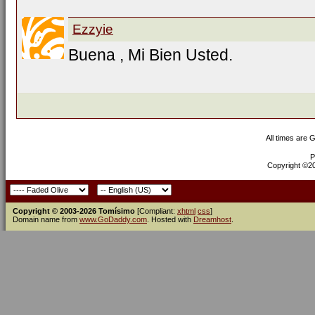
Ezzyie
Buena , Mi Bien Usted.
All times are 
P
Copyright ©200
Copyright © 2003-2026 Tomísimo
[Compliant:
xhtml
css
]
Domain name from
www.GoDaddy.com
. Hosted with
Dreamhost
.