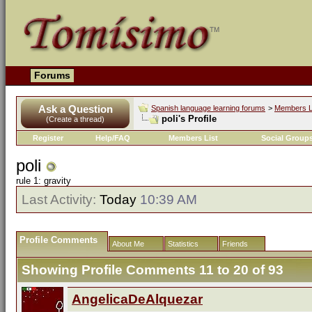
Forums
Ask a Question
Spanish language learning forums
>
Members L
poli's Profile
(Create a thread)
Register
Help/FAQ
Members List
Social Group
poli
rule 1: gravity
Last Activity:
Today
10:39 AM
Profile Comments
About Me
Statistics
Friends
Showing Profile Comments 11 to
20
of
93
AngelicaDeAlquezar