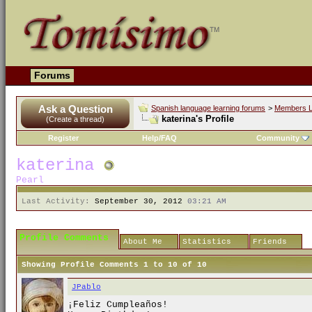
Forums
Ask a Question
Spanish language learning forums
>
Members L
katerina's Profile
(Create a thread)
Register
Help/FAQ
Community
katerina
Pearl
Last Activity:
September 30, 2012
03:21 AM
Profile Comments
About Me
Statistics
Friends
Showing Profile Comments 1 to
10
of
10
JPablo
¡Feliz Cumpleaños!