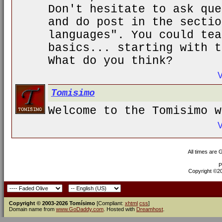
Don't hesitate to ask que
and do post in the sectio
languages". You could tea
basics... starting with t
What do you think?
Tomisimo
Welcome to the Tomisimo w
All times are
P
Copyright ©200
Copyright © 2003-2026 Tomísimo
[Compliant:
xhtml
css
]
Domain name from
www.GoDaddy.com
. Hosted with
Dreamhost
.