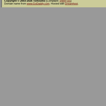
Copyright © 2003-2026 Tomísimo
[Compliant:
xhtml
css
]
Domain name from
www.GoDaddy.com
. Hosted with
Dreamhost
.