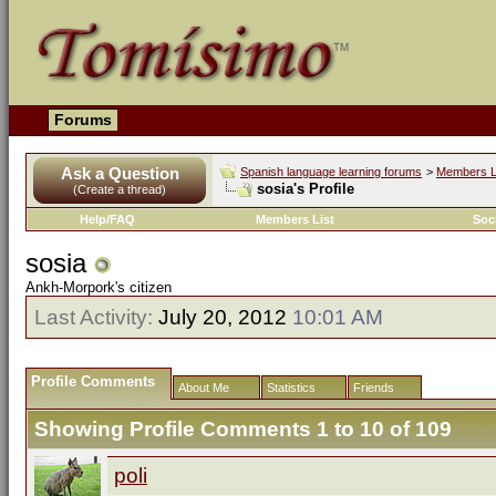
Forums
Ask a Question
Spanish language learning forums
>
Members L
sosia's Profile
(Create a thread)
Help/FAQ
Members List
Soc
sosia
Ankh-Morpork's citizen
Last Activity:
July 20, 2012
10:01 AM
Profile Comments
About Me
Statistics
Friends
Showing Profile Comments 1 to
10
of
109
poli