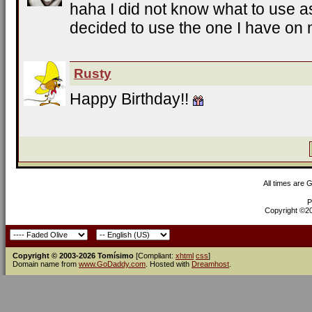
haha I did not know what to use as
decided to use the one I have on m
Rusty
Happy Birthday!!
All times are 
P
Copyright ©200
Copyright © 2003-2026 Tomísimo
[Compliant:
xhtml
css
]
Domain name from
www.GoDaddy.com
. Hosted with
Dreamhost
.