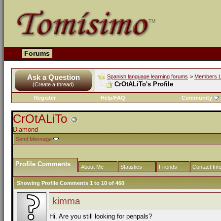
Forums
Ask a Question
Spanish language learning forums
>
Members L
CrOtALiTo's Profile
(Create a thread)
Register
Help/FAQ
Community
CrOtALiTo
Diamond
Send Message
Profile Comments
About Me
Statistics
Friends
Contact Inf
Showing Profile Comments 1 to
10
of
460
kimma
Hi. Are you still looking for penpals?