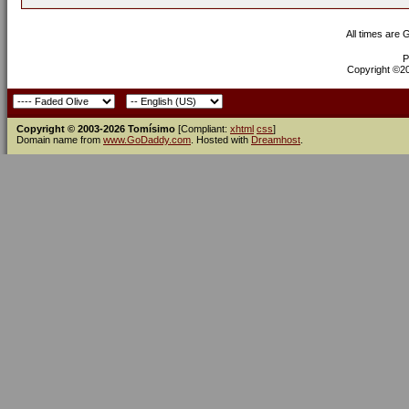
All times are
P
Copyright ©200
Copyright © 2003-2026 Tomísimo
[Compliant:
xhtml
css
]
Domain name from
www.GoDaddy.com
. Hosted with
Dreamhost
.