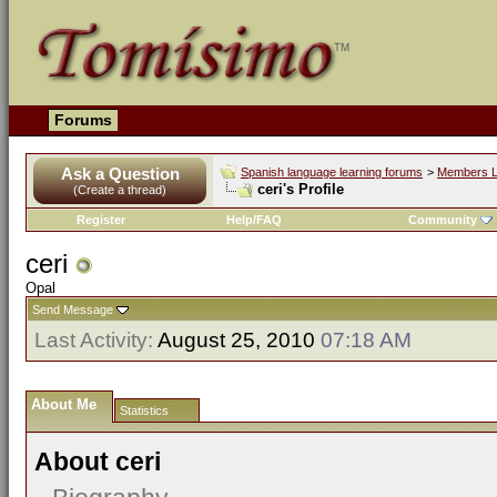
Forums
Ask a Question
Spanish language learning forums
>
Members L
ceri's Profile
(Create a thread)
Register
Help/FAQ
Community
ceri
Opal
Send Message
Last Activity:
August 25, 2010
07:18 AM
About Me
Statistics
About ceri