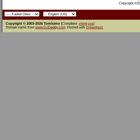
Copyright ©200
Copyright © 2003-2026 Tomísimo
[Compliant:
xhtml
css
]
Domain name from
www.GoDaddy.com
. Hosted with
Dreamhost
.