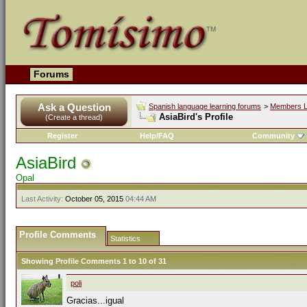
Forums
Ask a Question
Spanish language learning forums
>
Members L
AsiaBird's Profile
(Create a thread)
Register
Help/FAQ
Community
AsiaBird
Opal
Last Activity:
October 05, 2015
04:44 AM
Profile Comments
Statistics
Showing Profile Comments 1 to
10
of
31
poli
Gracias...igual