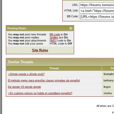
URL:
HTML Link:
BB Code:
Posting Rules
You
may not
post new threads
BB code
is
On
You
may not
post replies
Smilies
are
On
You
may not
post attachments
[IMG]
code is
On
You
may not
edit your posts
HTML code is
Off
Site Rules
Similar Threads
Thread
Th
¿Dónde queda o dónde está?
fireball
El método mejor para enseñar clases privadas de español
bethany
De donde VS desde donde
lingos
¿En cuántos países se habla el castellano-español?
viveka
All times are
P