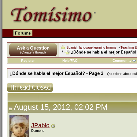
Forums
Ask a Question
Spanish language learning forums
>
Teaching &
¿Dónde se habla el mejor Español
(Create a thread)
Register
Help/FAQ
Community
¿Dónde se habla el mejor Español? - Page 3
Questions about cul
August 15, 2012, 02:02 PM
JPablo
Diamond