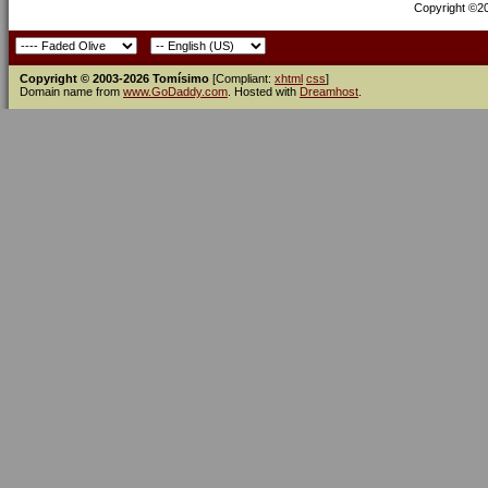
Copyright ©200
Copyright © 2003-2026 Tomísimo
[Compliant:
xhtml
css
]
Domain name from
www.GoDaddy.com
. Hosted with
Dreamhost
.