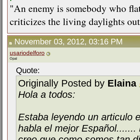
"An enemy is somebody who flat
criticizes the living daylights ou
November 03, 2012, 03:16 PM
usariodelforo
Opal
Quote:
Originally Posted by
Elaina
Hola a todos:
Estaba leyendo un articulo
habla el mejor Español.......
creo que como somos tan d