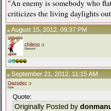
"An enemy is somebody who flat
criticizes the living daylights ou
August 15, 2012, 09:37 PM
chileno
Diamond
September 21, 2012, 11:15 AM
Qazsdec
Opal
Quote:
Originally Posted by
donmanu