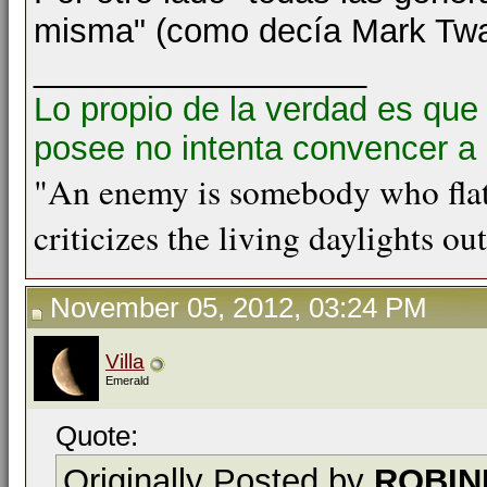
misma" (como decía Mark Twa
__________________
Lo propio de la verdad es que
posee no intenta convencer a 
"An enemy is somebody who flat
criticizes the living daylights ou
November 05, 2012, 03:24 PM
Villa
Emerald
Quote:
Originally Posted by
ROBIN