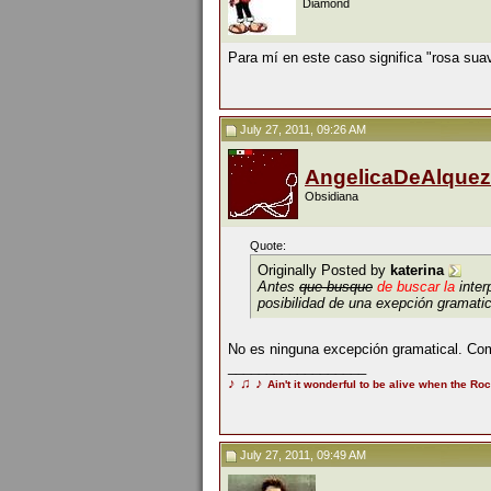
Diamond
Para mí en este caso significa "rosa sua
July 27, 2011, 09:26 AM
AngelicaDeAlquez
Obsidiana
Quote:
Originally Posted by
katerina
Antes
que busque
de buscar la
interp
posibilidad de una exepción gramatic
No es ninguna excepción gramatical. Como 
__________________
♪
♫
♪
Ain't it wonderful to be alive when the Roc
July 27, 2011, 09:49 AM