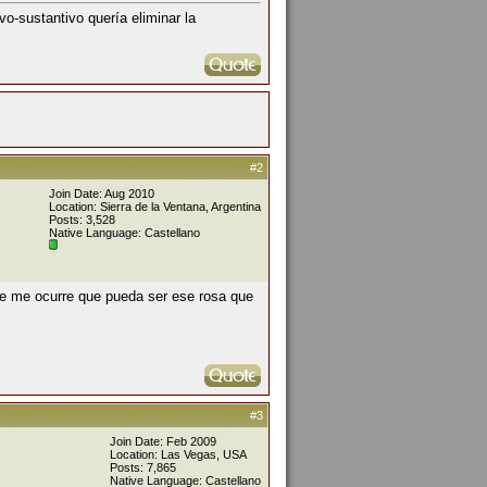
vo-sustantivo quería eliminar la
#2
Join Date: Aug 2010
Location: Sierra de la Ventana, Argentina
Posts: 3,528
Native Language: Castellano
Se me ocurre que pueda ser ese rosa que
#3
Join Date: Feb 2009
Location: Las Vegas, USA
Posts: 7,865
Native Language: Castellano