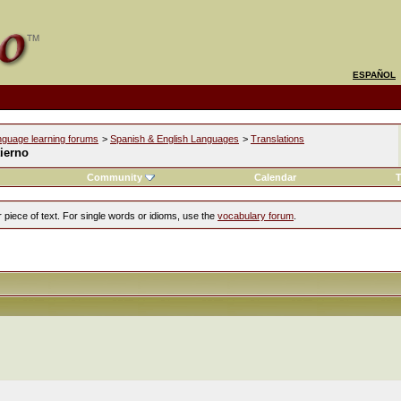
ESPAÑOL
nguage learning forums
>
Spanish & English Languages
>
Translations
ierno
Community
Calendar
T
 piece of text. For single words or idioms, use the
vocabulary forum
.