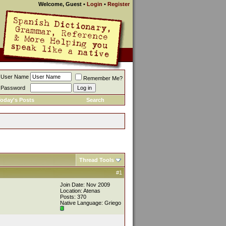
Welcome, Guest
•
Login
•
Register
User Name
Remember Me?
Password
oday's Posts
Search
Thread Tools
#1
Join Date: Nov 2009
Location: Atenas
Posts: 370
Native Language: Griego