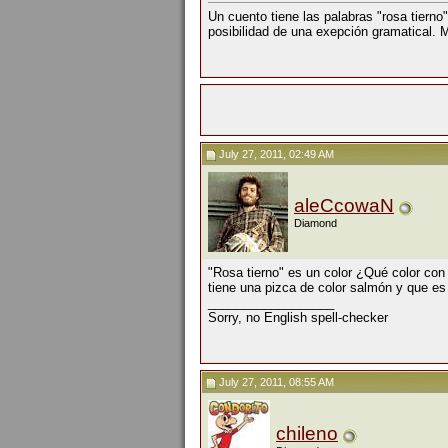
Un cuento tiene las palabras "rosa tierno"
posibilidad de una exepción gramatical.
July 27, 2011, 02:49 AM
aleCcowaN
Diamond
"Rosa tierno" es un color ¿Qué color co
tiene una pizca de color salmón y que es 
__________________
Sorry, no English spell-checker
July 27, 2011, 08:55 AM
chileno