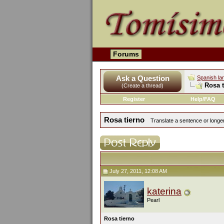
Forums
Ask a Question
Spanish la
Rosa t
(Create a thread)
Register
Help/FAQ
Rosa tierno
Translate a sentence or longer
July 27, 2011, 12:08 AM
katerina
Pearl
Rosa tierno