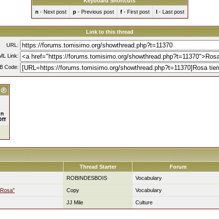
Keyboard Shortcuts
n
- Next post
p
- Previous post
f
- First post
l
- Last post
Link to this thread
URL:
L Link:
B Code:
n
Off
Thread Starter
Forum
ROBINDESBOIS
Vocabulary
 Rosa"
Copy
Vocabulary
JJ Mile
Culture