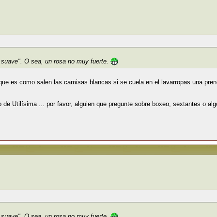
a suave". O sea, un rosa no muy fuerte.
que es como salen las camisas blancas si se cuela en el lavarropas una pren
ro de Utilísima ... por favor, alguien que pregunte sobre boxeo, sextantes o algo
a suave". O sea, un rosa no muy fuerte.