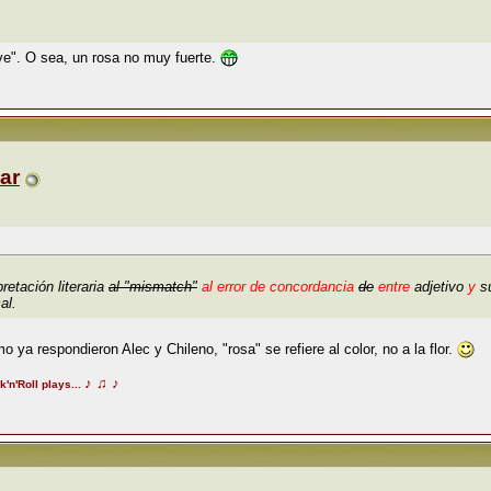
ve". O sea, un rosa no muy fuerte.
ar
retación literaria
al "mismatch"
al error de concordancia
de
entre
adjetivo
y
s
al.
ya respondieron Alec y Chileno, "rosa" se refiere al color, no a la flor.
♪
♫
♪
k'n'Roll plays...