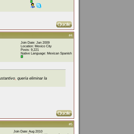
#4
Join Date: Jan 2009
Location: Mexico City
Posts: 9,221
Native Language: Mexican Spanish
ustantivo
,
quería eliminar la
#5
Join Date: Aug 2010