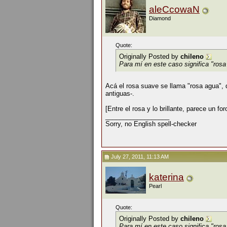
aleCcowaN
Diamond
Quote:
Originally Posted by
chileno
Para mí en este caso significa "ros
Acá el rosa suave se llama "rosa agua", 
antiguas-.
[Entre el rosa y lo brillante, parece un fo
__________________
Sorry, no English spell-checker
July 27, 2011, 11:13 AM
katerina
Pearl
Quote:
Originally Posted by
chileno
Para mí en este caso significa "ros