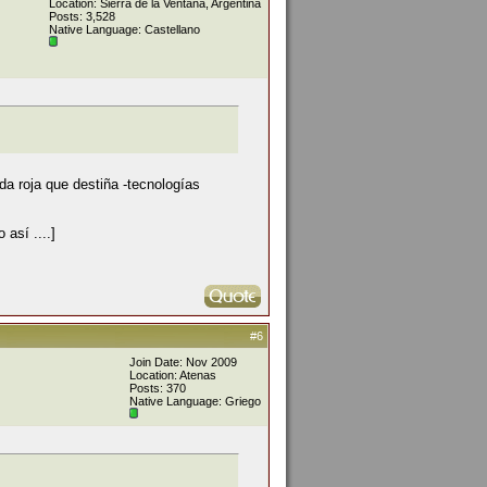
Location: Sierra de la Ventana, Argentina
Posts: 3,528
Native Language: Castellano
da roja que destiña -tecnologías
 así ....]
#6
Join Date: Nov 2009
Location: Atenas
Posts: 370
Native Language: Griego