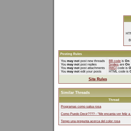
HTM
B
Posting Rules
You
may not
post new threads
BB code
is
On
You
may not
post replies
Smilies
are
On
You
may not
post attachments
[IMG]
code is
O
You
may not
edit your posts
HTML code is
Site Rules
Similar Threads
Thread
Programas como salsa rosa
Como Puedo Decir???? - "Me encanta ver feliz a
Tengo una pregunta acerca del color rosa