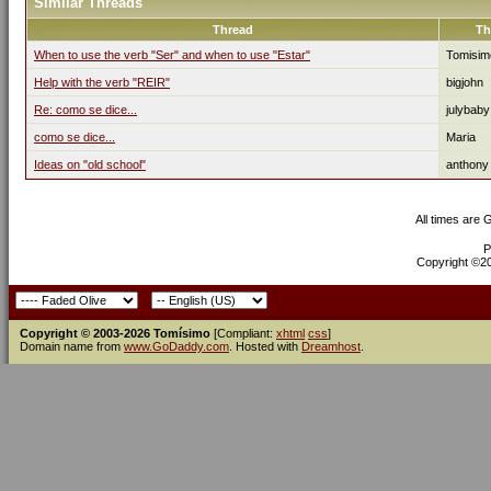
Similar Threads
Thread
Th
When to use the verb "Ser" and when to use "Estar"
Tomisim
Help with the verb "REIR"
bigjohn
Re: como se dice...
julybaby
como se dice...
Maria
Ideas on "old school"
anthony
All times are
P
Copyright ©200
Copyright © 2003-2026 Tomísimo
[Compliant:
xhtml
css
]
Domain name from
www.GoDaddy.com
. Hosted with
Dreamhost
.