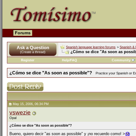
Forums
Ask a Question
Spanish language learning forums
>
Spanish & 
¿Cómo se dice "As soon as possib
(Create a thread)
Register
Help/FAQ
Community
¿Cómo se dice "As soon as possible"?
Practice your Spanish or En
May 15, 2006, 06:34 PM
vswezie
Opal
¿Cómo se dice "As soon as possible"?
Bueno, quiero decir "as soon as possible" y ¡no recuerdo como! >