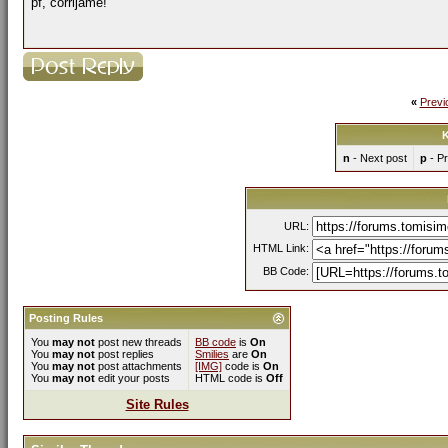
pf, corrijame!
«
Previ
K
n
- Next post
p
- Pr
URL:
HTML Link:
BB Code:
Posting Rules
You
may not
post new threads
BB code
is
On
You
may not
post replies
Smilies
are
On
You
may not
post attachments
[IMG]
code is
On
You
may not
edit your posts
HTML code is
Off
Site Rules