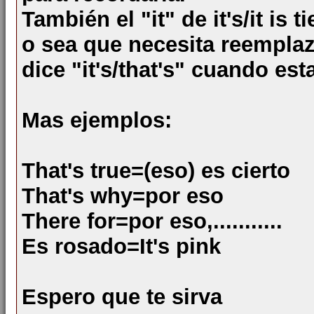
También el "it" de it's/it is 
o sea que necesita reempla
dice "it's/that's" cuando est
Mas ejemplos:
That's true=(eso) es cierto
That's why=por eso
There for=por eso,...........
Es rosado=It's pink
Espero que te sirva