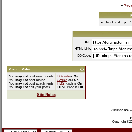
«
Previ
K
n
- Next post
p
- Pr
URL:
HTML Link:
BB Code:
Posting Rules
You
may not
post new threads
BB code
is
On
You
may not
post replies
Smilies
are
On
You
may not
post attachments
[IMG]
code is
On
You
may not
edit your posts
HTML code is
Off
Site Rules
All times are 
P
Copyright ©200