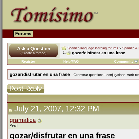
Forums
Ask a Question
Spanish language learning forums
>
Spanish & 
gozar/disfrutar en una frase
(Create a thread)
Register
Help/FAQ
Community
gozar/disfrutar en una frase
Grammar questions– conjugations, verb tens
July 21, 2007, 12:32 PM
gramatica
Pearl
gozar/disfrutar en una frase