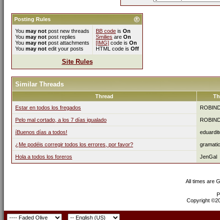
Posting Rules
You
may not
post new threads
BB code
is
On
You
may not
post replies
Smilies
are
On
You
may not
post attachments
[IMG]
code is
On
You
may not
edit your posts
HTML code is
Off
Site Rules
Similar Threads
Thread
Th
Estar en todos los fregados
ROBIN
Pelo mal cortado, a los 7 días igualado
ROBIN
íBuenos días a todos!
eduardit
¿Me podéis corregir todos los errores, por favor?
gramati
Hola a todos los foreros
JenGal
All times are 
P
Copyright ©200