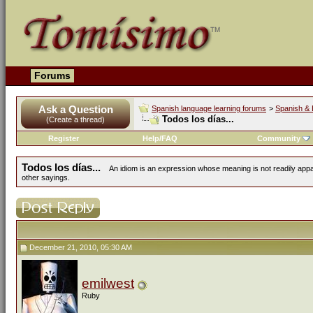
Forums
Ask a Question
Spanish language learning forums
>
Spanish & 
Todos los días...
(Create a thread)
Register
Help/FAQ
Community
Todos los días...
An idiom is an expression whose meaning is not readily appa
other sayings.
December 21, 2010, 05:30 AM
emilwest
Ruby