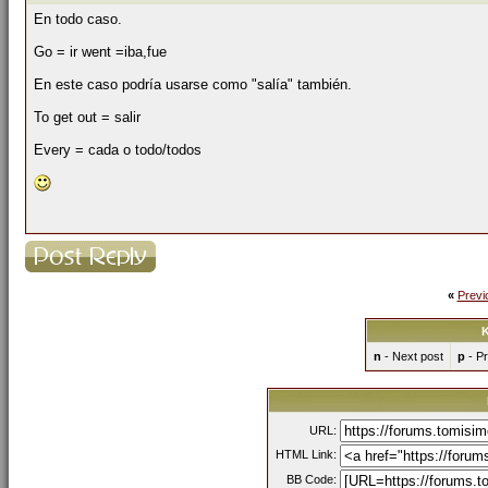
En todo caso.
Go = ir went =iba,fue
En este caso podría usarse como "salía" también.
To get out = salir
Every = cada o todo/todos
«
Previ
K
n
- Next post
p
- Pr
URL:
HTML Link:
BB Code: