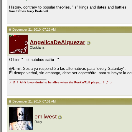
__________________
History, contrary to popular theories, "is" kings and dates and battles.
Small Gods
Terry Pratchett
December 21, 2010, 07:26 AM
AngelicaDeAlquezar
Obsidiana
O bien "...el autobús
salía
..."
@Emil: Sosia ya respondió a las alternativas para "every Saturday".
El tiempo verbal, sin embargo, debe ser copretérito, para subrayar la c
__________________
♪
♫
♪
♪
♫
♪
Ain't it wonderful to be alive when the Rock'n'Roll plays...
December 21, 2010, 07:51 AM
emilwest
Ruby