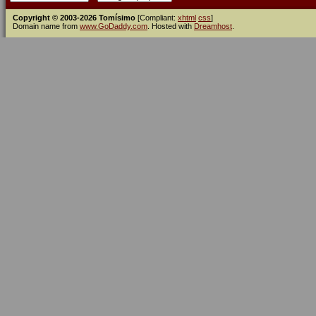
Copyright © 2003-2026 Tomísimo
[Compliant:
xhtml
css
]
Domain name from
www.GoDaddy.com
. Hosted with
Dreamhost
.