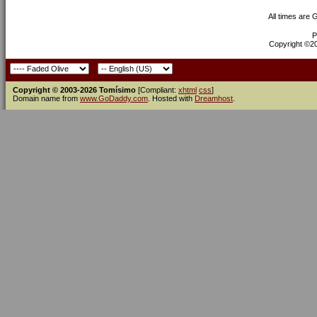
All times are
P
Copyright ©200
Copyright © 2003-2026 Tomísimo
[Compliant:
xhtml
css
]
Domain name from
www.GoDaddy.com
. Hosted with
Dreamhost
.