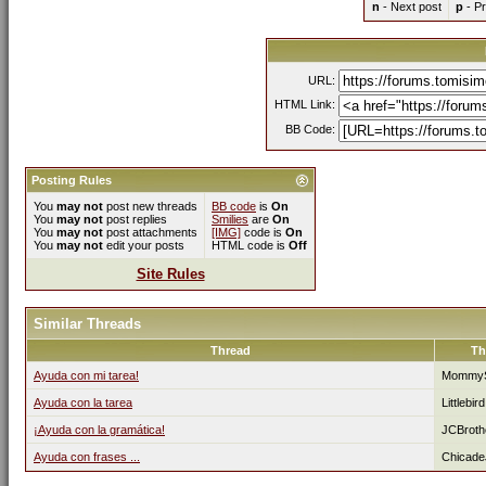
n
- Next post
p
- Pr
URL:
HTML Link:
BB Code:
Posting Rules
You
may not
post new threads
BB code
is
On
You
may not
post replies
Smilies
are
On
You
may not
post attachments
[IMG]
code is
On
You
may not
edit your posts
HTML code is
Off
Site Rules
Similar Threads
Thread
Th
Ayuda con mi tarea!
Mommy
Ayuda con la tarea
Littlebird
¡Ayuda con la gramática!
JCBroth
Ayuda con frases ...
Chicade