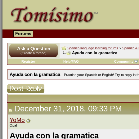
Forums
Ask a Question
Spanish language learning forums
>
Spanish & 
Ayuda con la gramatica
(Create a thread)
Register
Help/FAQ
Community
Ayuda con la gramatica
Practice your Spanish or English! Try to reply in
December 31, 2018, 09:33 PM
YoMo
Opal
Ayuda con la gramatica