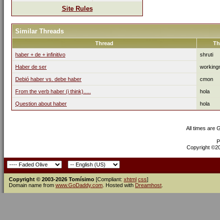
Site Rules
Similar Threads
Thread
Th
haber + de + infinitivo
shruti
Haber de ser
workin
Debió haber vs. debe haber
cmon
From the verb haber (i think).....
hola
Question about haber
hola
All times are
P
Copyright ©200
Copyright © 2003-2026 Tomísimo
[Compliant:
xhtml
css
]
Domain name from
www.GoDaddy.com
. Hosted with
Dreamhost
.