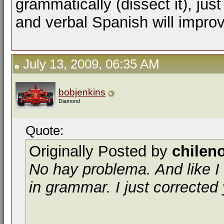
grammatically (dissect it), jus
and verbal Spanish will improv
July 13, 2009, 06:35 AM
bobjenkins
Diamond
Quote:
Originally Posted by
chilen
No hay problema. And like I 
in grammar. I just corrected