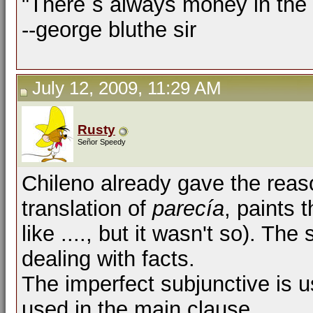
"There´s always money in the
--george bluthe sir
July 12, 2009, 11:29 AM
Rusty
Señor Speedy
Chileno already gave the reaso
translation of
parecía
, paints 
like ...., but it wasn't so). Th
dealing with facts.
The imperfect subjunctive is 
used in the main clause.