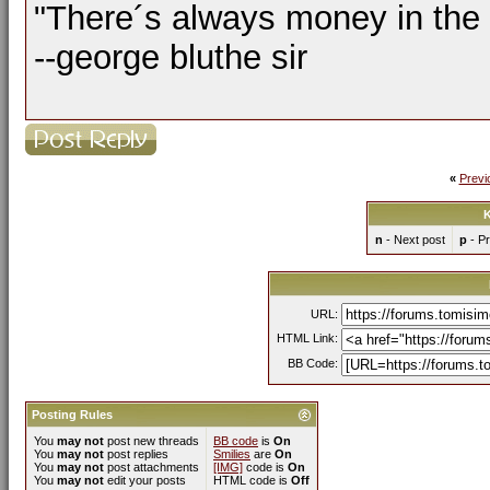
"There´s always money in the
--george bluthe sir
«
Previ
K
n
- Next post
p
- Pr
URL:
HTML Link:
BB Code:
Posting Rules
You
may not
post new threads
BB code
is
On
You
may not
post replies
Smilies
are
On
You
may not
post attachments
[IMG]
code is
On
You
may not
edit your posts
HTML code is
Off