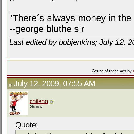
__________________
"There´s always money in the
--george bluthe sir
Last edited by bobjenkins; July 12, 
Get rid of these ads by
July 12, 2009, 07:55 AM
chileno
Diamond
Quote: