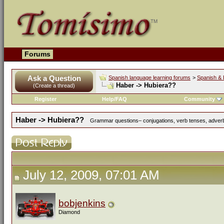
Forums
Ask a Question
Spanish language learning forums
>
Spanish & 
Haber -> Hubiera??
(Create a thread)
Register
Help/FAQ
Community
Haber -> Hubiera??
Grammar questions– conjugations, verb tenses, adverbs
July 12, 2009, 07:01 AM
bobjenkins
Diamond