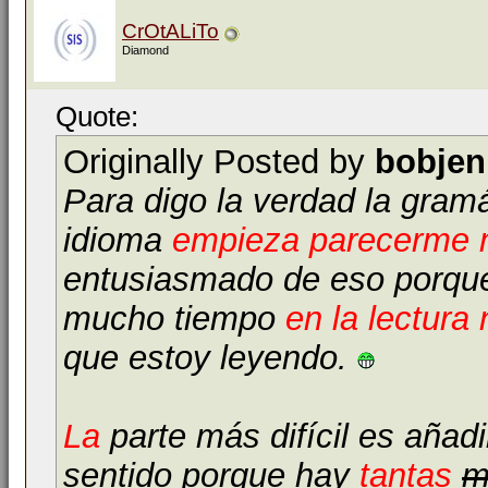
CrOtALiTo
Diamond
Quote:
Originally Posted by
bobjen
Para digo la verdad la gramá
idioma
empieza parecerme 
entusiasmado de eso porqu
mucho tiempo
en la lectura
que estoy leyendo.
La
parte más difícil es añad
sentido porque hay
tantas
m