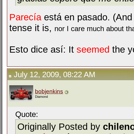
Parecía
está en pasado. (And 
tense it is,
nor I care much about tha
Esto dice así: It
seemed
the y
July 12, 2009, 08:22 AM
bobjenkins
Diamond
Quote:
Originally Posted by
chilen