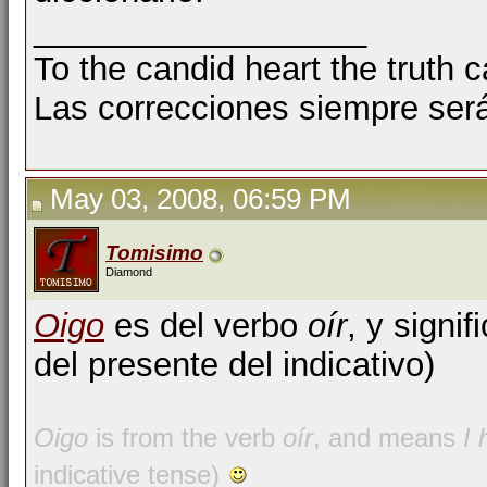
__________________
To the candid heart the truth 
Las correcciones siempre ser
May 03, 2008, 06:59 PM
Tomisimo
Diamond
Oigo
es del verbo
oír
, y signif
del presente del indicativo)
Oigo
is from the verb
oír
, and means
I 
indicative tense)