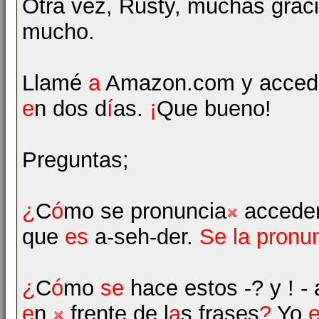
Otra vez, Rusty, muchas graci
mucho.
Llamé
a
Amazon.com y accedi
e
n dos d
í
as.
¡
Que bueno!
Preguntas;
¿
C
ó
mo se pronuncia
acceder
que
es
a-seh-der.
Se la pronun
¿
C
ó
mo
se
hace estos -? y ! -
e
n
frente de l
a
s frases
?
Yo
e