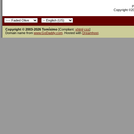
P
Copyright ©200
Copyright © 2003-2026 Tomísimo
[Compliant:
xhtml
css
]
Domain name from
www.GoDaddy.com
. Hosted with
Dreamhost
.