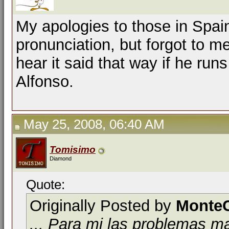
My apologies to those in Spain
pronunciation, but forgot to m
hear it said that way if he ru
Alfonso.
May 25, 2008, 06:40 AM
Tomisimo
Diamond
Quote:
Originally Posted by
MonteC
... Para mi las problemas m