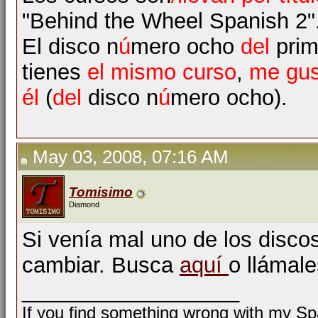
"Behind the Wheel Spanish 2"
El disco n
ú
mero ocho
del
pri
tienes
el mismo curso
,
me gus
él
(
del
disco n
ú
mero ocho).
May 03, 2008, 07:16 AM
Tomisimo
Diamond
Si venía mal uno de los disco
cambiar. Busca
aquí
o llámale
__________________
If you find something wrong with my Spa