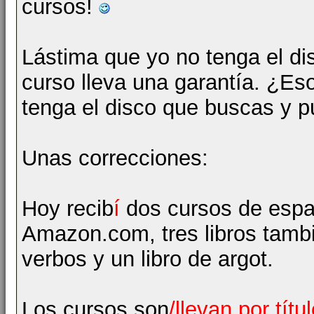
cursos!
Lástima que yo no tenga el di
curso lleva una garantía. ¿Eso
tenga el disco que buscas y p
Unas correcciones:
Hoy recib
í
dos cursos de espa
Amazon.com, tres libros tamb
verbos y un libro de argot.
Los cursos
son
/llevan
por títul