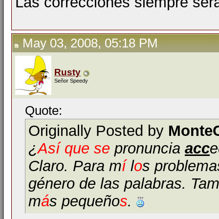
Las correcciones siempre ser
May 03, 2008, 05:18 PM
Rusty
Señor Speedy
Quote:
Originally Posted by
MonteC
¿
Así que se
pronuncia
acc
e
Claro. Para m
í
l
o
s problema
género de las palabras. Tam
m
á
s pequeño
s
.