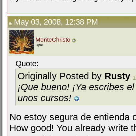
May 03, 2008, 12:38 PM
MonteChristo
Opal
Quote:
Originally Posted by
Rusty
¡Que bueno! ¡Ya escribes e
unos cursos!
No estoy segura de entienda qu
How good! You already write t