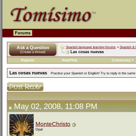
Forums
Ask a Question
Spanish language learning forums
>
Spanish & 
Las cosas nuevas
(Create a thread)
Register
Help/FAQ
Community
Las cosas nuevas
Practice your Spanish or English! Try to reply in the sam
May 02, 2008, 11:08 PM
MonteChristo
Opal