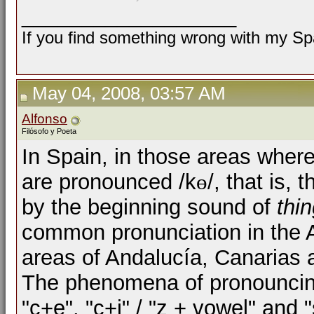
__________________
If you find something wrong with my Spa
May 04, 2008, 03:57 AM
Alfonso
Filósofo y Poeta
In Spain, in those areas wher
are pronounced /k
ɵ
/, that is,
by the beginning sound of
thi
common pronunciation in the 
areas of Andalucía, Canarias 
The phenomena of pronouncing
"c+e", "c+i" / "z + vowel" and