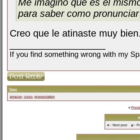
Me imagino que es el mismo 
para saber como pronunciar
Creo que le atinaste muy bien
__________________
If you find something wrong with my Spa
Tags
amazon
,
curso
,
pronunciation
«
Previ
K
n
- Next post
p
- Pr