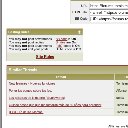
URL:
HTML Link:
BB Code:
Posting Rules
You
may not
post new threads
BB code
is
On
You
may not
post replies
Smilies
are
On
You
may not
post attachments
[IMG]
code is
On
You
may not
edit your posts
HTML code is
Off
Site Rules
Similar Threads
Thread
Th
New features - Nuevas funciones
Tomisim
Poner los puntos sobre las íes.
Alfonso
Las palabras de la muerte (death words)
sosia
Quince cosas que que me tomaron más de 50 años para aprender
Tomisim
¡Feliz Día de las Mamás!
Tomisim
All times are