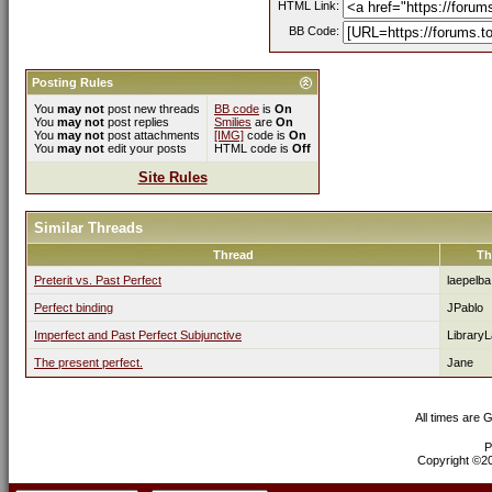
HTML Link:
BB Code:
Posting Rules
You
may not
post new threads
BB code
is
On
You
may not
post replies
Smilies
are
On
You
may not
post attachments
[IMG]
code is
On
You
may not
edit your posts
HTML code is
Off
Site Rules
Similar Threads
Thread
Th
Preterit vs. Past Perfect
laepelba
Perfect binding
JPablo
Imperfect and Past Perfect Subjunctive
Library
The present perfect.
Jane
All times are 
P
Copyright ©200