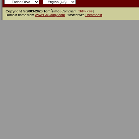
Copyright © 2003-2026 Tomísimo
[Compliant:
xhtml
css
]
Domain name from
www.GoDaddy.com
. Hosted with
Dreamhost
.