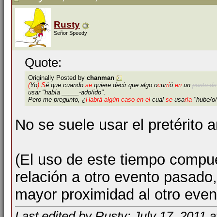
Rusty
Señor Speedy
Quote:
Originally Posted by
chanman
(
Yo
) S
é que cuando
se
quiere decir que algo o
c
ur
ri
ó
en
un
punto de
usar "había _____-ado/ido".
Pero me pregunto, ¿
Habrá algún
caso en
el
cual
se
usa
ría
"hube/o/
No se suele usar el pretérito a
(El uso de este tiempo compue
relación a otro evento pasado,
mayor proximidad al otro even
Last edited by Rusty; July 17, 2011 