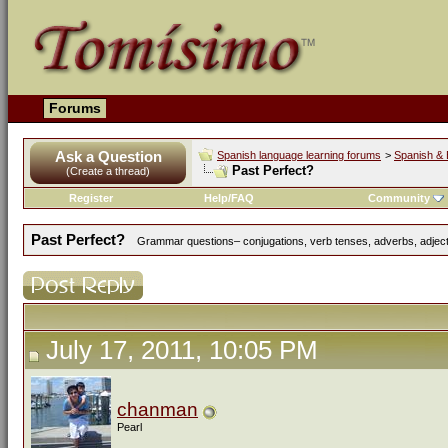
Forums
Ask a Question
Spanish language learning forums
>
Spanish & 
Past Perfect?
(Create a thread)
Register
Help/FAQ
Community
Past Perfect?
Grammar questions– conjugations, verb tenses, adverbs, adjecti
July 17, 2011, 10:05 PM
chanman
Pearl