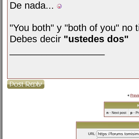
De nada...
"You both" y "both of you" no t
Debes decir
"ustedes dos"
__________________
«
Previ
K
n
- Next post
p
- Pr
URL: