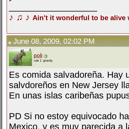
__________________
♪
♫
♪
Ain't it wonderful to be alive
June 08, 2009, 02:02 PM
poli
rule 1: gravity
Es comida salvadoreña. Hay u
salvdoreños en New Jersey l
En unas islas caribeñas pupusa
PD Si no estoy equivocado h
Mexico, y es muy parecida a 