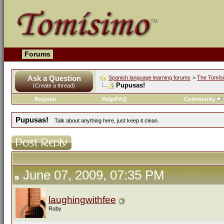
Forums
Ask a Question
Spanish language learning forums
>
The Tomís
Pupusas!
(Create a thread)
Register
Help/FAQ
Community
Pupusas!
Talk about anything here, just keep it clean.
June 07, 2009, 07:35 PM
laughingwithfee
Ruby