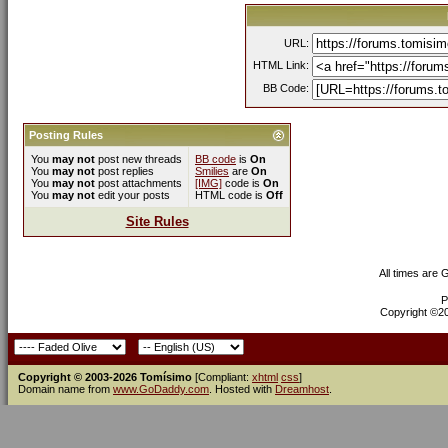
URL:
HTML Link:
BB Code:
Posting Rules
You
may not
post new threads
BB code
is
On
You
may not
post replies
Smilies
are
On
You
may not
post attachments
[IMG]
code is
On
You
may not
edit your posts
HTML code is
Off
Site Rules
All times are
P
Copyright ©200
Copyright © 2003-2026 Tomísimo
[Compliant:
xhtml
css
]
Domain name from
www.GoDaddy.com
. Hosted with
Dreamhost
.