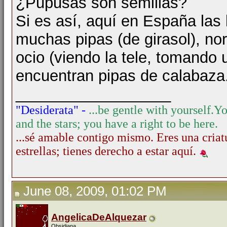
¿Pupusas son semillas?
Si es así, aquí en España la
muchas pipas (de girasol), n
ocio (viendo la tele, tomando
encuentran pipas de calabaza
__________________
"Desiderata" -
...be gentle with yourself.
Yo
and the stars; you have a right to be here.
...sé amable contigo mismo. Eres una criatu
estrellas; tienes derecho a estar aquí.
June 08, 2009, 01:02 PM
AngelicaDeAlquezar
Obsidiana