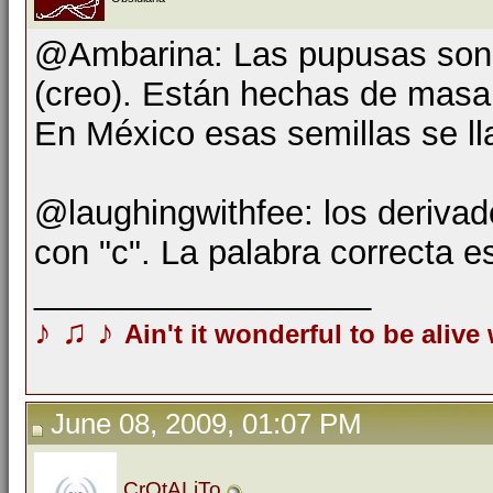
@Ambarina: Las pupusas son u
(creo). Están hechas de masa
En México esas semillas se l
@laughingwithfee: los derivad
con "c". La palabra correcta e
__________________
♪
♫
♪
Ain't it wonderful to be alive
June 08, 2009, 01:07 PM
CrOtALiTo