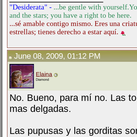
"Desiderata" -
...be gentle with yourself.
Yo
and the stars; you have a right to be here.
...sé amable contigo mismo. Eres una criatu
estrellas; tienes derecho a estar aquí.
June 08, 2009, 01:12 PM
Elaina
Diamond
No. Bueno, para mí no. Las to
mas delgadas.
Las pupusas y las gorditas s