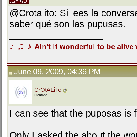
@Crotalito: Si lees la convers
saber qué son las pupusas.
__________________
♪
♫
♪
Ain't it wonderful to be alive
June 09, 2009, 04:36 PM
CrOtALiTo
Diamond
I can see that the puposas is fo
Only I asked the about the wor