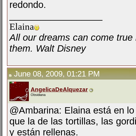
redondo.
__________________
Elaina
All our dreams can come true 
them. Walt Disney
June 08, 2009, 01:21 PM
AngelicaDeAlquezar
Obsidiana
@Ambarina: Elaina está en lo
que la de las tortillas, las g
y están rellenas.