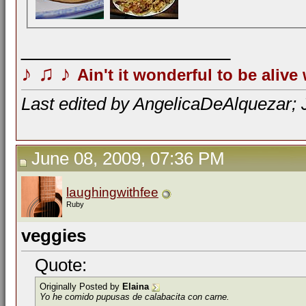
__________________
♪
♫
♪
Ain't it wonderful to be alive
Last edited by AngelicaDeAlquezar; 
June 08, 2009, 07:36 PM
laughingwithfee
Ruby
veggies
Quote:
Originally Posted by
Elaina
Yo he comido pupusas de calabacita con carne.