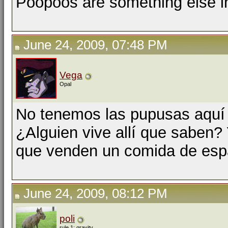
Poopoos are something else in 
June 24, 2009, 07:48 PM
Vega
Opal
No tenemos las pupusas aquí 
¿Alguien vive allí que saben? 
que venden un comida de esp
June 24, 2009, 08:12 PM
poli
rule 1: gravity