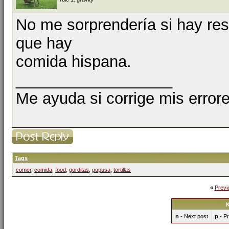
No me sorprendería si hay re
que hay
comida hispana.
__________________
Me ayuda si corrige mis errore
Tags
comer
,
comida
,
food
,
gorditas
,
pupusa
,
tortillas
«
Previ
K
n
- Next post
p
- Pr