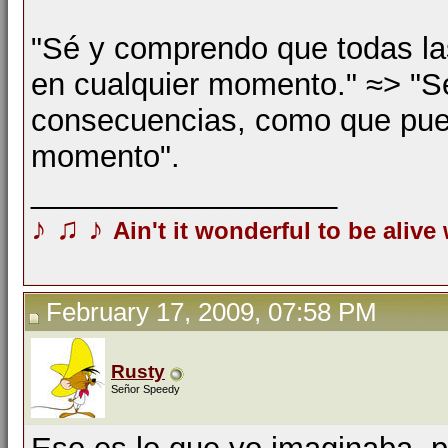
"Sé y comprendo que todas l
en cualquier momento." ≈> "S
consecuencias, como que pue
momento".
__________________
♪
♫
♪
Ain't it wonderful to be alive
February 17, 2009, 07:58 PM
Rusty
Señor Speedy