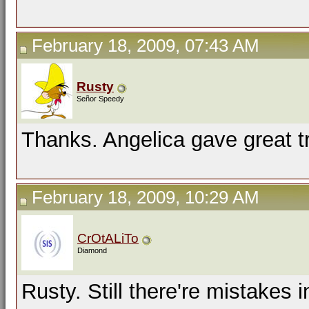
February 18, 2009, 07:43 AM
Rusty
Señor Speedy
Thanks. Angelica gave great tr
February 18, 2009, 10:29 AM
CrOtALiTo
Diamond
Rusty. Still there're mistakes 