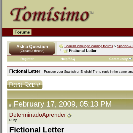
Forums
Ask a Question
Spanish language learning forums
>
Spanish & 
Fictional Letter
(Create a thread)
Register
Help/FAQ
Community
Fictional Letter
Practice your Spanish or English! Try to reply in the same la
February 17, 2009, 05:13 PM
DeterminadoAprender
Ruby
Fictional Letter