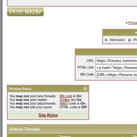
«
Previ
K
n
- Next post
p
- Pr
URL:
HTML Link:
BB Code:
Posting Rules
You
may not
post new threads
BB code
is
On
You
may not
post replies
Smilies
are
On
You
may not
post attachments
[IMG]
code is
On
You
may not
edit your posts
HTML code is
Off
Site Rules
Similar Threads
Thread
Th