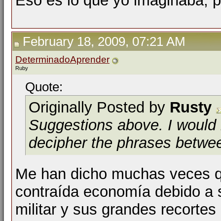
Eso es lo que yo imaginaba, p
February 18, 2009, 07:21 AM
DeterminadoAprender
Ruby
Quote:
Originally Posted by
Rusty
Suggestions above. I would n
decipher the phrases betw
Me han dicho muchas veces qu
contraída economía debido a 
militar y sus grandes recortes 