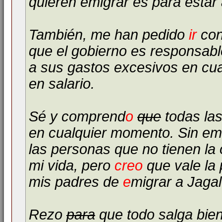
quieren emigrar es para estar
También, me han pedido
ir
con
que el gobierno es responsabl
a sus gastos excesivos en cuan
en salario.
Sé y comprend
o
que
todas la
en cualquier momento. Sin em
las personas que no tienen la 
mi vida, pero
creo
que vale la
mis padres de
e
migrar a Jaga
Rezo
para
que todo salga bien