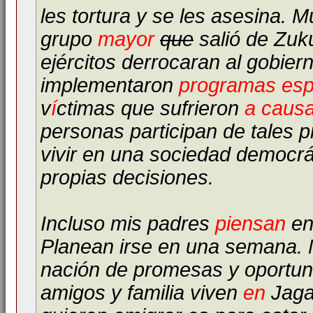
les tortura y se les asesina.
grupo
mayor
que
salió de Zuk
ejércitos derrocaran al gobie
implementaron
programas
esp
v
í
ctimas que sufrieron
a caus
personas participan de tales 
vivir en una sociedad democrá
propias decisiones.
Incluso mis padres
piensan
e
Planean irse en una semana. 
nación de promesas y oportun
amigos y familia viven
en
Jagal