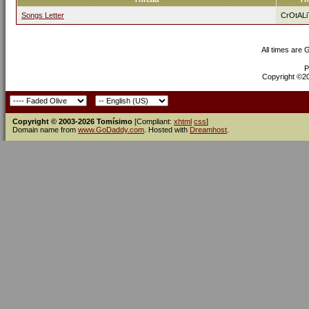
Songs Letter
CrOtALi
All times are
P
Copyright ©200
Copyright © 2003-2026 Tomísimo
[Compliant:
xhtml
css
]
Domain name from
www.GoDaddy.com
. Hosted with
Dreamhost
.