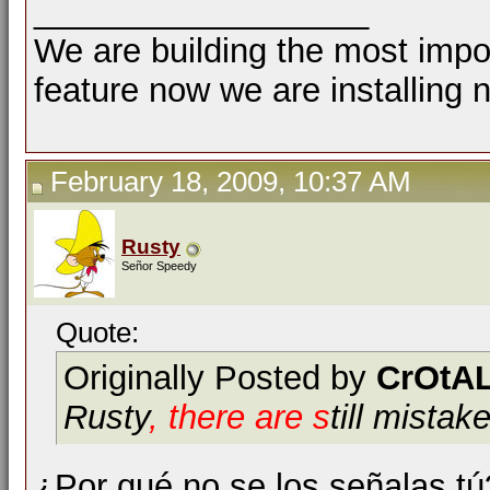
__________________
We are building the most impor
feature now we are installing 
February 18, 2009, 10:37 AM
Rusty
Señor Speedy
Quote:
Originally Posted by
CrOtAL
Rusty
, there are s
till mista
¿Por qué no se los señalas t