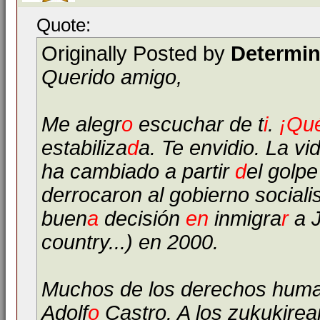
Quote:
Originally Posted by
Determi
Querido amigo,
Me alegr
o
escuchar de t
i
.
¡
Qu
estabiliza
d
a. Te envidio. La vi
ha cambiado a partir
d
el golpe
derrocaron al gobierno sociali
buen
a
decisión
en
inmigra
r
a J
country...) en 2000.
Muchos de los derechos hum
Adolf
o
Castro. A los zukukirean