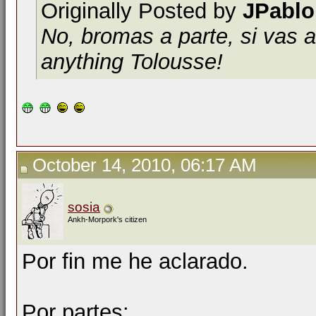
Originally Posted by
JPablo
No, bromas a parte, si vas a
anything Tolousse!
October 14, 2010, 06:17 AM
sosia
Ankh-Morpork's citizen
Por fin me he aclarado.
Por partes: