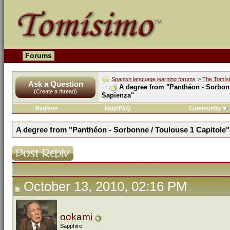
Forums
Spanish language learning forums
>
The Tomís
Ask a Question
A degree from "Panthéon - Sorbonn
(Create a thread)
Sapienza"
Register
Help/FAQ
Community
A degree from "Panthéon - Sorbonne / Toulouse 1 Capitole"
October 13, 2010, 02:16 PM
ookami
Sapphire