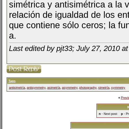
simétrica y antisimétrica a l
relación de igualdad de los en
que contiene sólo ceros; la fu
a.
Last edited by pjt33; July 27, 2010 a
Tags
antisimetría
,
antisymmetry
,
asimetría
,
asymmetry
,
photography
,
simetría
,
symmetry
«
Previ
K
n
- Next post
p
- Pr