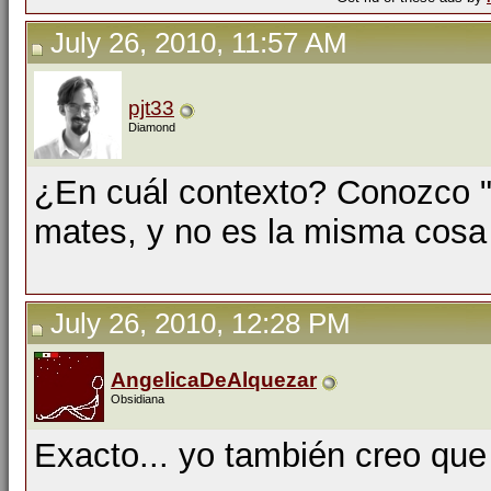
July 26, 2010, 11:57 AM
pjt33
Diamond
¿En cuál contexto? Conozco "
mates, y no es la misma cosa
July 26, 2010, 12:28 PM
AngelicaDeAlquezar
Obsidiana
Exacto... yo también creo que