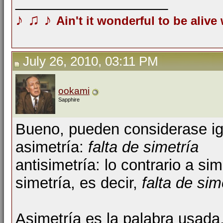
__________________
♪
♫
♪
Ain't it wonderful to be alive
July 26, 2010, 03:11 PM
ookami
Sapphire
Bueno, pueden considerase ig
asimetría:
falta de simetría
antisimetría: lo contrario a sim
simetría, es decir,
falta de sim
Asimetría es la palabra usada