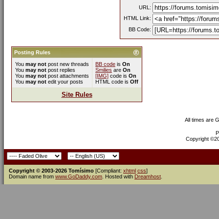
URL:
HTML Link:
BB Code:
Posting Rules
You
may not
post new threads
BB code
is
On
You
may not
post replies
Smilies
are
On
You
may not
post attachments
[IMG]
code is
On
You
may not
edit your posts
HTML code is
Off
Site Rules
All times are 
P
Copyright ©200
Copyright © 2003-2026 Tomísimo
[Compliant:
xhtml
css
]
Domain name from
www.GoDaddy.com
. Hosted with
Dreamhost
.