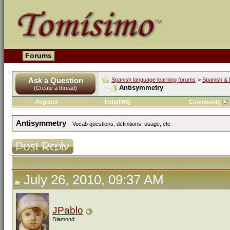
Forums
Ask a Question
Spanish language learning forums
>
Spanish & 
Antisymmetry
(Create a thread)
Register
Help/FAQ
Community
Antisymmetry
Vocab questions, definitions, usage, etc
July 26, 2010, 09:37 AM
JPablo
Diamond