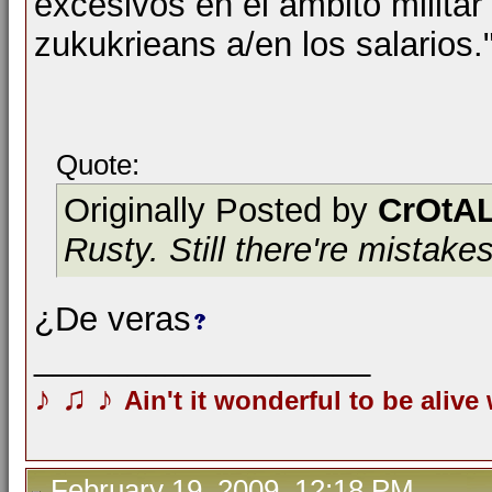
excesivos en el ámbito militar
zukukrieans a/en los salarios.
Quote:
Originally Posted by
CrOtAL
Rusty. Still there're mistake
¿De veras
__________________
♪
♫
♪
Ain't it wonderful to be alive
February 19, 2009, 12:18 PM