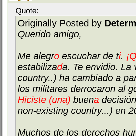
Quote:
Originally Posted by
Determ
Querido amigo,
Me alegr
o
escuchar de t
i
.
¡
Q
estabiliza
d
a. Te envidio. La
country..) ha cambiado a par
los militares derrocaron al g
Hiciste (una)
buen
a
decisió
non-existing country...) en 2
Muchos de los derechos h