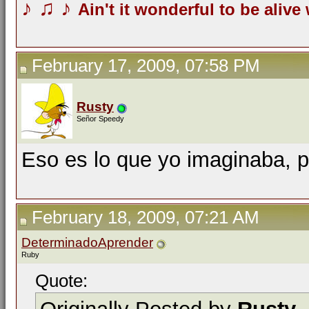
♪
♫
♪
Ain't it wonderful to be alive
February 17, 2009, 07:58 PM
Rusty
Señor Speedy
Eso es lo que yo imaginaba, p
February 18, 2009, 07:21 AM
DeterminadoAprender
Ruby
Quote: