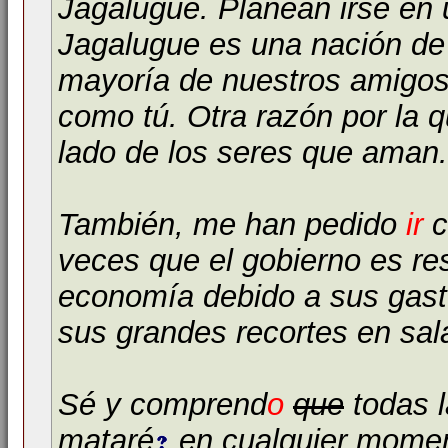
Jagalugue. Planean irse en
Jagalugue es una nación de
mayoría de nuestros amigos
como tú. Otra razón por la q
lado de los seres que aman.
También, me han pedido
ir
c
veces que el gobierno es r
economía debido a sus gasto
sus grandes recortes en sala
Sé y comprend
o
que
todas 
mataré
en cualquier momen