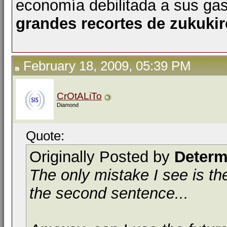
economía debilitada a sus gas
grandes recortes de zukukir
February 18, 2009, 05:39 PM
CrOtALiTo
Diamond
Quote:
Originally Posted by
Determ
The only mistake I see is t
the second sentence...