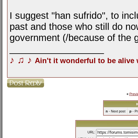
I suggest "han sufrido", to in
past and those who still do n
government (/because of the g
__________________
♪
♫
♪
Ain't it wonderful to be alive
«
Previ
K
n
- Next post
p
- Pr
URL: