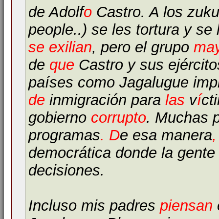
de Adolf
o
Castro. A los zukuk
people..) se les tortura y s
se exilian
, pero el grupo
may
de
que
Castro y sus ejército
países como Jagalugue im
de
inmigración para
las
v
í
ct
gobierno
corrupto
. Muchas p
programas
. D
e esa manera
,
democrática donde la gente
decisiones.
Incluso mis padres
piensan