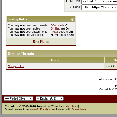
HTML Link:
BB Code:
Posting Rules
You
may not
post new threads
BB code
is
On
You
may not
post replies
Smilies
are
On
You
may not
post attachments
[IMG]
code is
On
You
may not
edit your posts
HTML code is
Off
Site Rules
Similar Threads
Thread
Th
Songs Letter
CrOtALi
All times are
P
Copyright ©200
Copyright © 2003-2026 Tomísimo
[Compliant:
xhtml
css
]
Domain name from
www.GoDaddy.com
. Hosted with
Dreamhost
.