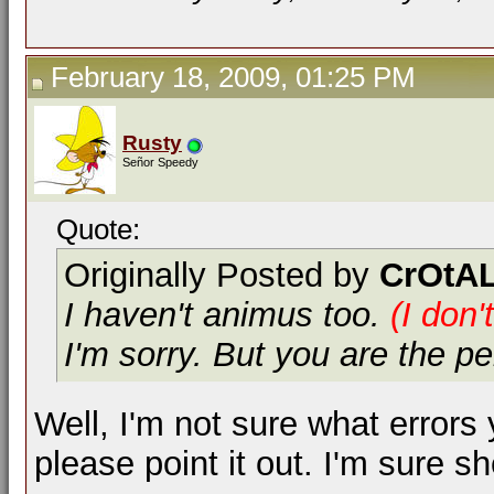
February 18, 2009, 01:25 PM
Rusty
Señor Speedy
Quote:
Originally Posted by
CrOtAL
I haven't animus too.
(I don't
I'm sorry. But you are the p
Well, I'm not sure what errors
please point it out. I'm sure 