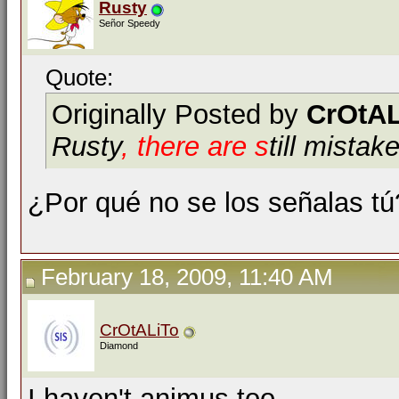
Rusty
Señor Speedy
Quote:
Originally Posted by
CrOtAL
Rusty
, there are s
till mista
¿Por qué no se los señalas t
February 18, 2009, 11:40 AM
CrOtALiTo
Diamond
I haven't animus too.