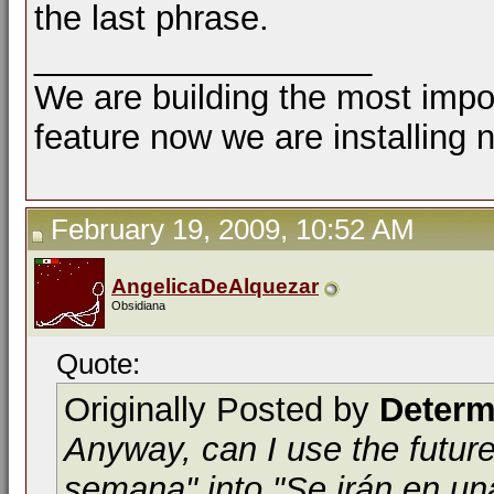
the last phrase.
__________________
We are building the most impor
feature now we are installing 
February 19, 2009, 10:52 AM
AngelicaDeAlquezar
Obsidiana
Quote:
Originally Posted by
Determ
Anyway, can I use the future
semana" into "Se irán en u