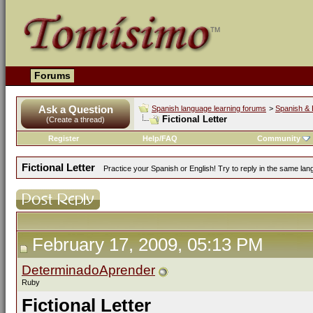
Forums
Ask a Question
Spanish language learning forums
>
Spanish & 
Fictional Letter
(Create a thread)
Register
Help/FAQ
Community
Fictional Letter
Practice your Spanish or English! Try to reply in the same la
February 17, 2009, 05:13 PM
DeterminadoAprender
Ruby
Fictional Letter