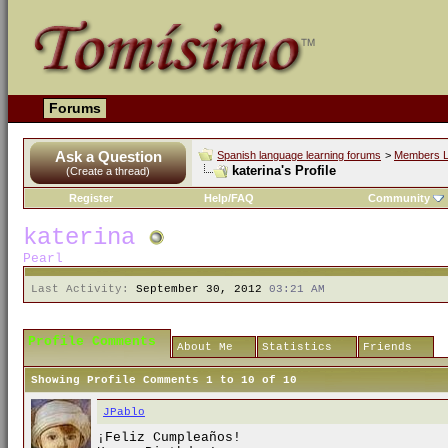
Forums
Ask a Question
Spanish language learning forums
>
Members L
katerina's Profile
(Create a thread)
Register
Help/FAQ
Community
katerina
Pearl
Last Activity:
September 30, 2012
03:21 AM
Profile Comments
About Me
Statistics
Friends
Showing Profile Comments 1 to
10
of
10
JPablo
¡Feliz Cumpleaños!