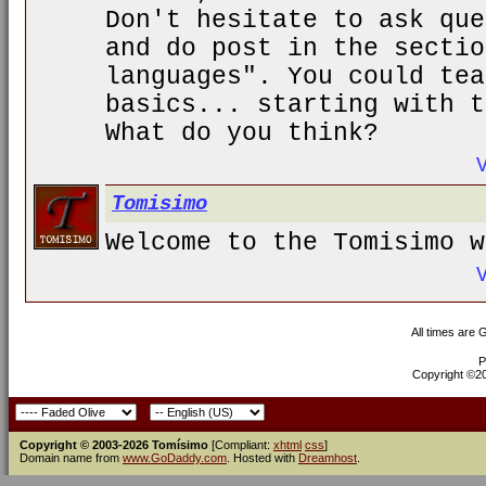
Don't hesitate to ask que
and do post in the sectio
languages". You could tea
basics... starting with t
What do you think?
Tomisimo
Welcome to the Tomisimo w
All times are
P
Copyright ©200
Copyright © 2003-2026 Tomísimo
[Compliant:
xhtml
css
]
Domain name from
www.GoDaddy.com
. Hosted with
Dreamhost
.