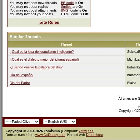
You
may not
post new threads
BB code
is
On
You
may not
post replies
Smilies
are
On
You
may not
post attachments
[IMG]
code is
On
You
may not
edit your posts
HTML code is
Off
Site Rules
Similar Threads
Thread
Th
¿Cuál es la idea del estudiante inteligente?
Suicidal
¿Cuál es el dialecto mejor del idioma español?
Michiluz
¿cuándo vuelve la palabra del día?
bobjenk
Día del español
irmamar
Dia del Padre
Elaina
All times are
P
Copyright ©200
Copyright © 2003-2026 Tomísimo
[Compliant:
xhtml
css
]
Domain name from
www.GoDaddy.com
. Hosted with
Dreamhost
.