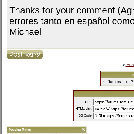
Thanks for your comment (Agra
errores tanto en español como
Michael
«
Previ
K
n
- Next post
p
- Pr
URL:
HTML Link:
BB Code:
Posting Rules