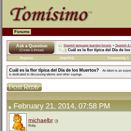
Forums
Ask a Question
Spanish language learning forums
>
Spanish & 
Cuál es la flor típica del Día de lo
(Create a thread)
Register
Help/FAQ
Community
Cuál es la flor típica del Día de los Muertos?
An idiom is an expr
is dedicated to discussing idioms and other sayings.
February 21, 2014, 07:58 PM
michaelbr
Ruby