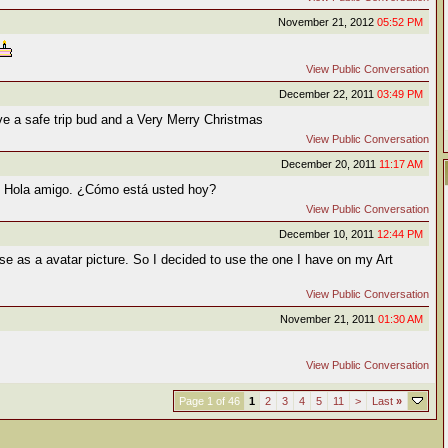
November 21, 2012
05:52 PM
View Public Conversation
December 22, 2011
03:49 PM
e a safe trip bud and a Very Merry Christmas
View Public Conversation
December 20, 2011
11:17 AM
? Hola amigo. ¿Cómo está usted hoy?
View Public Conversation
December 10, 2011
12:44 PM
se as a avatar picture. So I decided to use the one I have on my Art
View Public Conversation
November 21, 2011
01:30 AM
View Public Conversation
Page 1 of 46
1
2
3
4
5
11
>
Last
»