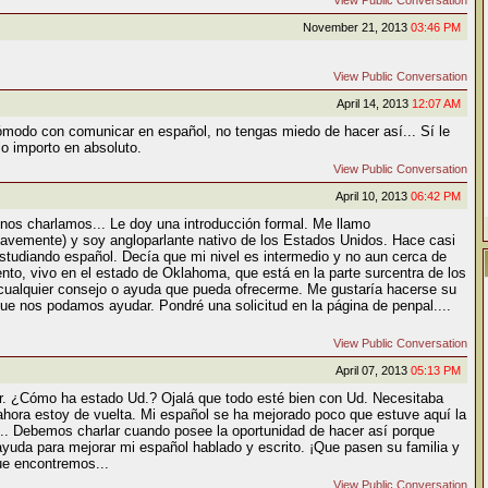
View Public Conversation
November 21, 2013
03:46 PM
View Public Conversation
April 14, 2013
12:07 AM
cómodo con comunicar en español, no tengas miedo de hacer así... Sí le
lo importo en absoluto.
View Public Conversation
April 10, 2013
06:42 PM
nos charlamos... Le doy una introducción formal. Me llamo
Suavemente) y soy angloparlante nativo de los Estados Unidos. Hace casi
studiando español. Decía que mi nivel es intermedio y no aun cerca de
to, vivo en el estado de Oklahoma, que está en la parte surcentra de los
cualquier consejo o ayuda que pueda ofrecerme. Me gustaría hacerse su
que nos podamos ayudar. Pondré una solicitud en la página de penpal....
View Public Conversation
April 07, 2013
05:13 PM
or. ¿Cómo ha estado Ud.? Ojalá que todo esté bien con Ud. Necesitaba
ahora estoy de vuelta. Mi español se ha mejorado poco que estuve aquí la
.. Debemos charlar cuando posee la oportunidad de hacer así porque
l ayuda para mejorar mi español hablado y escrito. ¡Que pasen su familia y
ue encontremos...
View Public Conversation