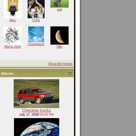
poli
Alex
Chris
Cloudgazer
María José
Villa
Show All Friends
Albums
Cherokee trucks
July 17, 2008
04:02 PM