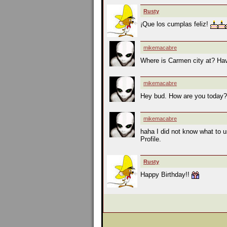
Rusty
¡Que los cumplas feliz!
mikemacabre
Where is Carmen city at? Hav
mikemacabre
Hey bud. How are you today
mikemacabre
haha I did not know what to u
Profile.
Rusty
Happy Birthday!!