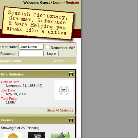
Welcome, Guest
•
Login
•
Register
User Name
Remember Me?
Password
oday's Posts
Search
Mini Statistics
Date of Birth
November 21, 1983 (42)
Join Date
May 19, 2008
Total Posts
11,687
Show All Statistics
Friends
Showing 6 of 25 Friend(s)