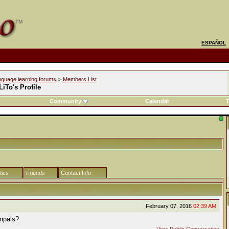
ESPAÑOL
nguage learning forums
>
Members List
iTo's Profile
Community
Calendar
T
tics
Friends
Contact Info
February 07, 2016
02:39 AM
enpals?