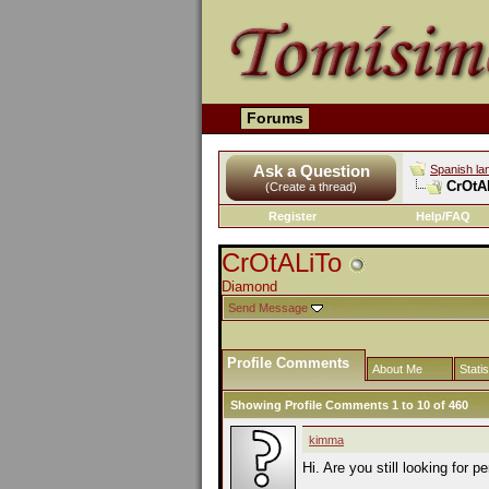
Forums
Ask a Question
Spanish la
CrOtAL
(Create a thread)
Register
Help/FAQ
CrOtALiTo
Diamond
Send Message
Profile Comments
About Me
Statis
Showing Profile Comments 1 to
10
of
460
kimma
Hi. Are you still looking for p