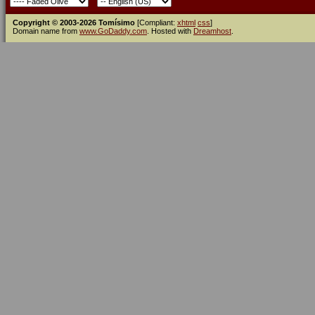
Copyright © 2003-2026 Tomísimo
[Compliant:
xhtml
css
]
Domain name from
www.GoDaddy.com
. Hosted with
Dreamhost
.