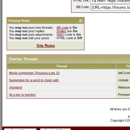
HTML Link:
BB Code:
Posting Rules
You
may not
post new threads
BB code
is
On
You
may not
post replies
Smilies
are
On
You
may not
post attachments
[IMG]
code is
On
You
may not
edit your posts
HTML code is
Off
Site Rules
Similar Threads
Thread
Th
Movie suggestion: Rosaura a las 10
aleCco
Suggestion for a word to cheer with
csdude
¡Hombre!
Webuse
Ve a por tu hombre
Premiu
All times are
P
Copyright ©200