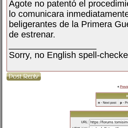
Agote no patentó el procedimie
lo comunicara inmediatamente 
beligerantes de la Primera Gu
de estrenar.
__________________
Sorry, no English spell-checke
«
Previ
K
n
- Next post
p
- Pr
URL: