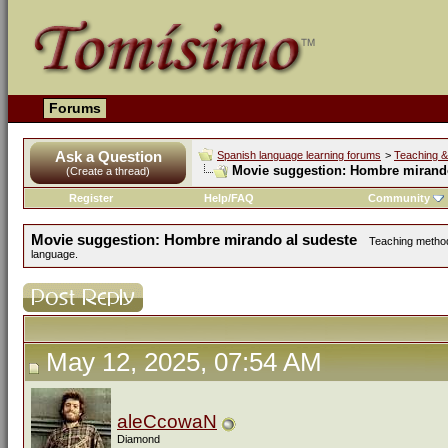
Forums
Ask a Question
Spanish language learning forums
>
Teaching &
Movie suggestion: Hombre mirando
(Create a thread)
Register
Help/FAQ
Community
Movie suggestion: Hombre mirando al sudeste
Teaching methodo
language.
May 12, 2025, 07:54 AM
aleCcowaN
Diamond