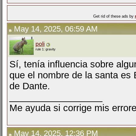
Get rid of these ads by
May 14, 2025, 06:59 AM
poli
rule 1: gravity
Sí, tenía influencia sobre alg
que el nombre de la santa es B
de Dante.
__________________
Me ayuda si corrige mis errore
May 14, 2025, 12:36 PM