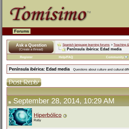
Forums
Ask a Question
Spanish language learning forums
>
Teaching &
Península ibérica: Edad media
(Create a thread)
Register
Help/FAQ
Community
Península ibérica: Edad media
Questions about culture and cultural di
September 28, 2014, 10:29 AM
Hiperbólico
Ruby