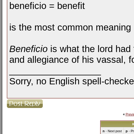
beneficio = benefit
is the most common meaning
Beneficio
is what the lord had 
and allegiance of his vassal, 
__________________
Sorry, no English spell-checke
«
Previ
K
n
- Next post
p
- Pr