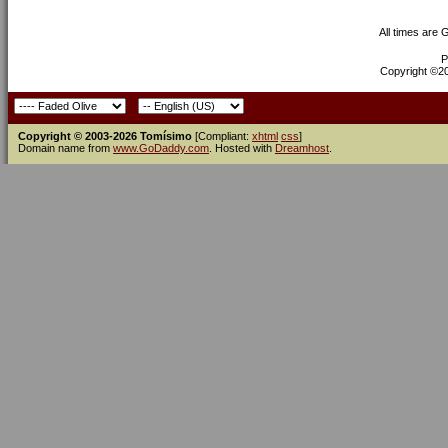
All times are
P
Copyright ©200
Copyright © 2003-2026 Tomísimo
[Compliant:
xhtml
css
]
Domain name from
www.GoDaddy.com
. Hosted with
Dreamhost
.