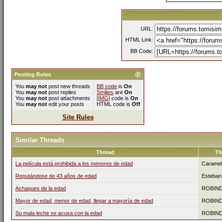
URL:
HTML Link:
BB Code:
Posting Rules
You
may not
post new threads
BB code
is
On
You
may not
post replies
Smilies
are
On
You
may not
post attachments
[IMG]
code is
On
You
may not
edit your posts
HTML code is
Off
Site Rules
Similar Threads
Thread
Th
La película está prohibida a los menores de edad
Caramel
Reputándose de 43 años de edad
Esteban
Achaques de la edad
ROBIN
Mayor de edad, menor de edad, llegar a mayoría de edad
ROBIN
Su mala leche se acusa con la edad
ROBIN