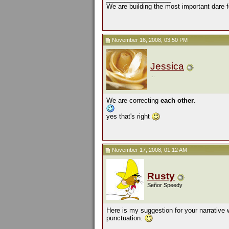
We are building the most important dare f
November 16, 2008, 03:50 PM
Jessica
...
We are correcting
each other
.
yes that's right
November 17, 2008, 01:12 AM
Rusty
Señor Speedy
Here is my suggestion for your narrative 
punctuation.