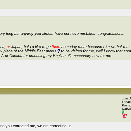
very long but anyway you almost have no
t
have mistakes- congratulations.
ina,
or
Japan, but I'd like to go
there
someday
more
because I know that the c
ny place of the Middle East merits
to be visited for me, well I know that so
A or Canada for practicing my English- it's necessary now for me.
Join 
Locati
Posts:
Native
and you corrected me, we are correcting us