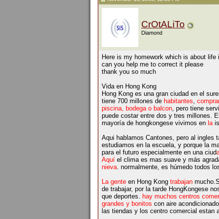
CrOtALiTo
Diamond
Here is my homework which is about life
can you help me to correct it please
thank you so much
Vida en Hong Kong
Hong Kong es una gran ciudad en el sure
tiene 700 millones de
habitantes
,
comprar
piscina, bodega o balcon
, pero tiene serv
puede costar entre dos y tres millones. E
mayoría de hongkongese vivimos en
la
is
Aqui hablamos Cantones, pero al ingles
estudiamos en la escuela, y porque la m
para el futuro especialmente en una ciud
Aquí
el clima es mas suave y más agradab
nieva
. normalmente, es húmedo todos los
La gente
en Hong Kong
trabajan
mucho.Si
de trabajar, por la tarde HongKongese no
que deportes.
hay muchos centros comerc
grandes y bonitos
con aire acondicionado
las tiendas y los centro comercial estan 