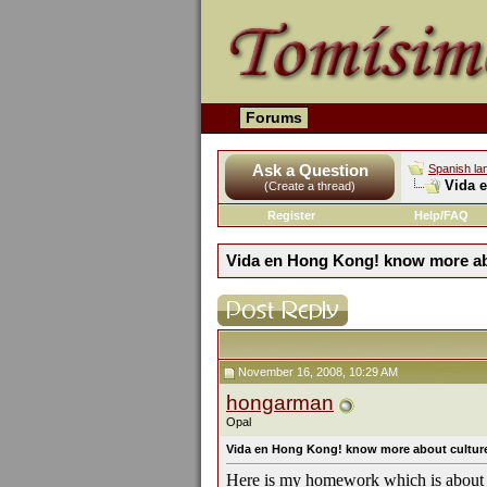
Forums
Ask a Question
Spanish la
Vida 
(Create a thread)
Register
Help/FAQ
Vida en Hong Kong! know more abo
November 16, 2008, 10:29 AM
hongarman
Opal
Vida en Hong Kong! know more about culture
Here is my homework which is about 