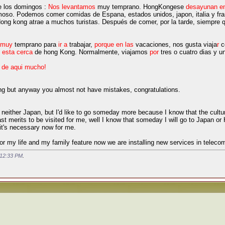
e los domingos :
Nos levantamos
muy temprano. HongKongese
desayunan e
oso. Podemos comer comidas de Espana, estados unidos, japon, italia y f
ong kong atrae a muchos turistas. Después de comer, por la tarde, siempre 
muy
temprano para
ir a
trabajar,
porque
en las
vacaciones, nos gusta viaja
r
c
esta cerca
de hong Kong. Normalmente, viajamos
por
tres o cuatro dias y 
a de aqui mucho!
ng but anyway you almost not have mistakes, congratulations.
either Japan, but I'd like to go someday more because I know that the culture
east merits to be visited for me, well I know that someday I will go to Japan 
it's necessary now for me.
or my life and my family feature now we are installing new services in teleco
12:33 PM
.