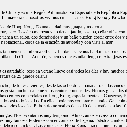
 de China y es una Región Administrativa Especial de la República Po
.
La mayoría de nosotros vivimos en las islas de Hong Kong y Kowloo
iudad de Hong Kong. Es una ciudad muy guapa y moderna.
 muy caro. Los departamentos no
tienen
jardín, piscina, cellar ni balcón
ue tienen un salón, dos dormitorios y un baño pueden costar entre dos y 
habitacional, cerca de la estación de autobús y con vista al mar.
és también es un idioma official. También sabemos hablar más o menos 
milia en la China. Además, sabemos que estudiar lenguas extranjeras e
 es agradable, pero en verano llueve casi todos los días y hay muchos t
atura de 25 grados celsius.
o, de lunes a viernes, desde las ocho de la mañana hasta las cinco de
s gusta mucho ir al cine y los centros comerciales. No nos gustan los 
uchos centros comerciales en Hong Kong, especialmente en Causeway
ado casi todo los días. En ellos, p
odemos comprar casi todo. Generalmen
os todos los días. El horario normal es de las 10 de la mañana a las 10
omingos: Nos levantamos muy temprano. Almorzamos en casa o comemos
es muy famoso. Podemos comer comidas de España, Estados Unidos, Jap
delicioso también. Las comidas en Hong Kong atraen a muchos turist