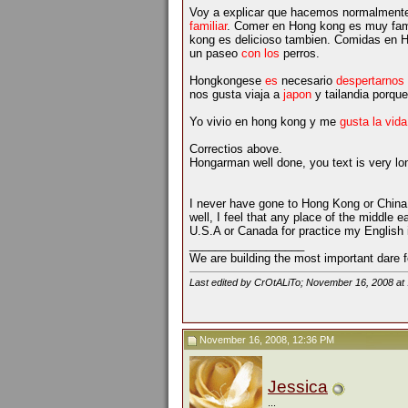
Voy a explicar que hacemos normalment
familiar
. Comer en Hong kong es muy fam
kong es delicioso tambien. Comidas en H
un paseo
con los
perros.
Hongkongese
es
necesario
despertarnos
nos gusta viaja a
japon
y tailandia porque
Yo vivio en hong kong y me
gusta la vid
Correctios above.
Hongarman well done, you text is very lo
I never have gone to Hong Kong or China n
well, I feel that any place of the middle 
U.S.A or Canada for practice my English 
__________________
We are building the most important dare f
Last edited by CrOtALiTo; November 16, 2008 at
November 16, 2008, 12:36 PM
Jessica
...