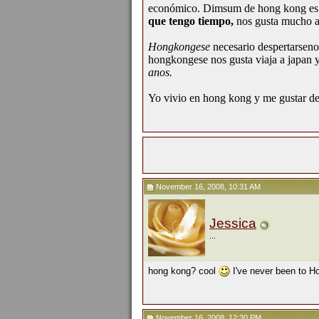
económico. Dimsum de hong kong es d
que tengo tiempo
,
nos gusta mucho a 
Hongkongese
necesario despertarsen
hongkongese nos gusta viaja a japan y
anos.
Yo vivio en hong kong y me gustar d
November 16, 2008, 10:31 AM
Jessica
...
hong kong? cool
I've never been to H
November 16, 2008, 12:30 PM