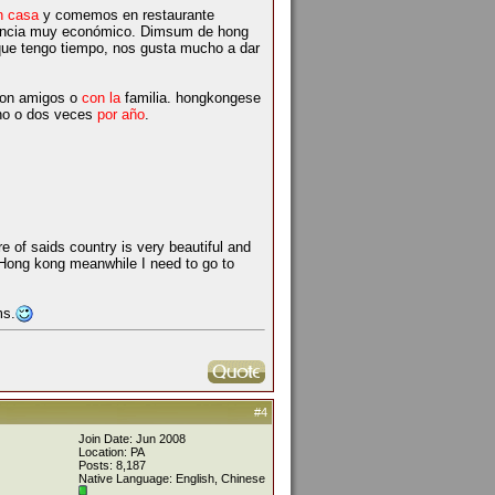
n casa
y comemos en restaurante
rancia muy económico. Dimsum de hong
que tengo tiempo, nos gusta mucho a dar
on amigos o
con la
familia. hongkongese
uno o dos veces
por año
.
 of saids country is very beautiful and
or Hong kong meanwhile I need to go to
ms.
#4
Join Date: Jun 2008
Location: PA
Posts: 8,187
Native Language: English, Chinese