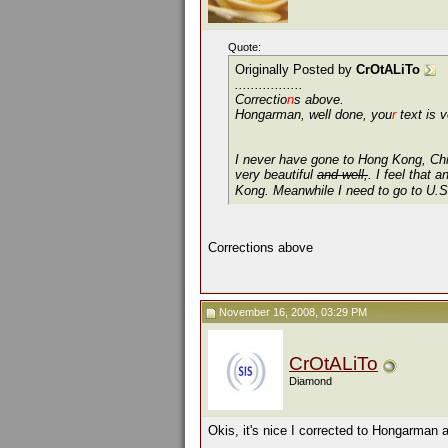
Quote:
Originally Posted by
CrOtALiTo
.................
Correctio
n
s above.
Hongarman, well done, you
r
text is 
I never have gone to Hong Kong, Ch
very beautiful
and well,
.
I feel that a
Kong. Meanwhile I need to go to U.S.
Corrections above
November 16, 2008, 03:29 PM
CrOtALiTo
Diamond
Okis, it's nice I corrected to Hongarman 
__________________