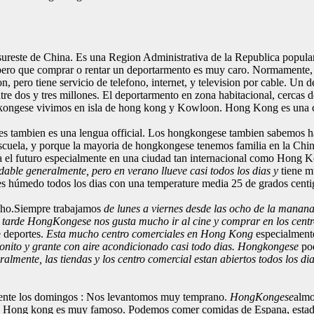
sureste de China. Es una Region Administrativa de la Republica popu
, pero que comprar o rentar un deportarmento es muy caro. Normament
n, pero tiene servicio de telefono, internet, y television por cable. Un
re dos y tres millones. El deportarmento en zona habitacional, cercas d
gkongese vivimos en isla de hong kong y Kowloon. Hong Kong es una
es tambien es una lengua official. Los hongkongese tambien sabemos 
scuela, y porque la mayoria de hongkongese tenemos familia en la Chi
a el futuro especialmente en una ciudad tan internacional como Hong 
dable generalmente, pero en verano llueve casi todos los dias y
tiene m
s húmedo todos los dias con una temperature media 25 de grados centi
ho.Siempre trabajamos
de lunes a viernes desde las ocho de la manana 
la tarde HongKongese nos gusta mucho ir al cine y comprar en los cent
 deportes.
Esta mucho centro comerciales en Hong Kong
especialmen
onito y grante con aire acondicionado casi todo dias. Hongkongese
po
lmente, las tiendas y los centro comercial estan abiertos todos los di
ente los domingos : Nos levantomos muy temprano.
HongKongese
alm
n Hong kong es muy famoso. Podemos comer comidas de Espana, estados