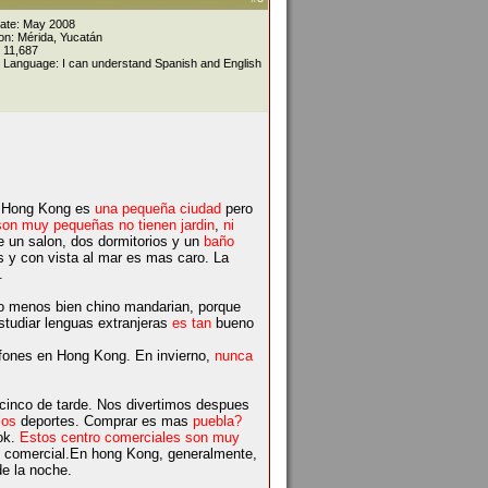
Date: May 2008
on: Mérida, Yucatán
 11,687
 Language: I can understand Spanish and English
na.Hong Kong es
una pequeña ciudad
pero
on muy pequeñas no tienen jardin
,
ni
 un salon, dos dormitorios y un
baño
 y con vista al mar es mas caro. La
.
 menos bien chino mandarian, porque
tudiar lenguas extranjeras
es
tan
bueno
ifones en Hong Kong. En invierno,
nunca
cinco de tarde. Nos divertimos despues
los
deportes. Comprar es mas
puebla?
ok.
Estos centro comerciales son muy
 comercial.En hong Kong, generalmente,
de la noche.