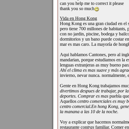
can you help me to correct it please
thank you so much
Vida en Hong Kong
Hong Kong es una gran ciudad en el 
pero tiene 700 millones de habitants
con no jardin, piscine, bodega y bailco
dormitorios y un bano puede costar ent
mar es mas caro. La mayoría de hon
Aqui hablamos Cantones, pero al ingl
mandarian, porque estudiamos en la e
lenguas extranjeras as muy bueno par
Ah
í
el clima es mas suave y m
á
s agra
invierno, nevar nunca
.
normalmente, e
Gente en Hong Kong trabajamos muc
divertimos despues de trabajar, por 
deportes. Comprar es mas
puebla que
Aquellos
centro comerciales es muy b
centro comercial.En hong Kong, genera
la manana a las 10 de la noche.
Voy a explicar que hacemos normalm
restaurante con
tras
familiar. Comer e