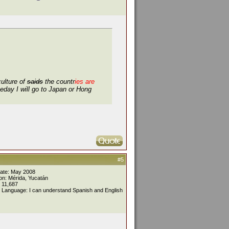
ulture of
saids
the countr
ies
are
meday I will go to Japan or Hong
#5
Date: May 2008
on: Mérida, Yucatán
 11,687
 Language: I can understand Spanish and English