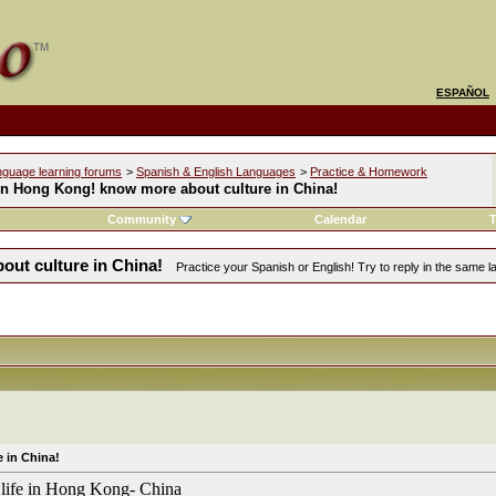
ESPAÑOL
nguage learning forums
>
Spanish & English Languages
>
Practice & Homework
en Hong Kong! know more about culture in China!
Community
Calendar
T
ut culture in China!
Practice your Spanish or English! Try to reply in the same 
 in China!
life in Hong Kong- China