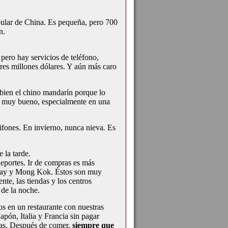
pular de China. Es pequeña, pero 700
n.
, pero hay servicios de teléfono,
tres millones dólares. Y aún más caro
bien el chino mandarín porque lo
s muy bueno, especialmente en una
ifones. En invierno, nunca nieva
.
Es
 la tarde.
deportes. Ir de compras es más
 Bay y Mong Kok. Éstos son muy
te, las tiendas y los centros
 de la noche.
 en un restaurante con nuestras
ón, Italia y Francia sin pagar
as. Después de comer,
siempre que