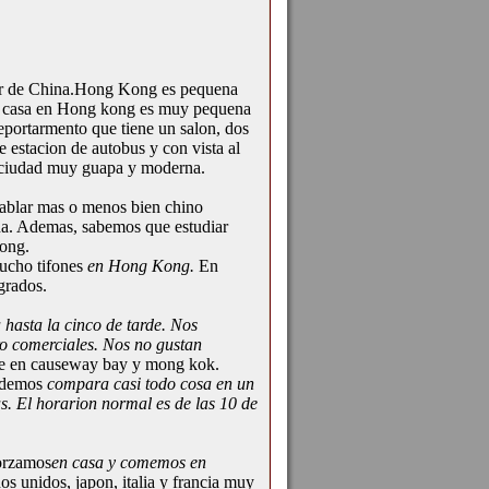
lar de China.Hong Kong es pequena
e, casa en Hong kong es muy pequena
 deportarmento que tiene un salon, dos
e estacion de autobus y con vista al
 ciudad muy guapa y moderna.
hablar mas o menos bien chino
na. Ademas, sabemos que estudiar
Kong.
ucho tifones
en Hong Kong.
En
grados.
hasta la cinco de tarde. Nos
ro comerciales. Nos no gustan
te en causeway bay y mong kok.
demos
compara casi todo cosa en un
as. El horarion normal es de las 10 de
orzamos
en casa y comemos en
 unidos, japon, italia y francia muy