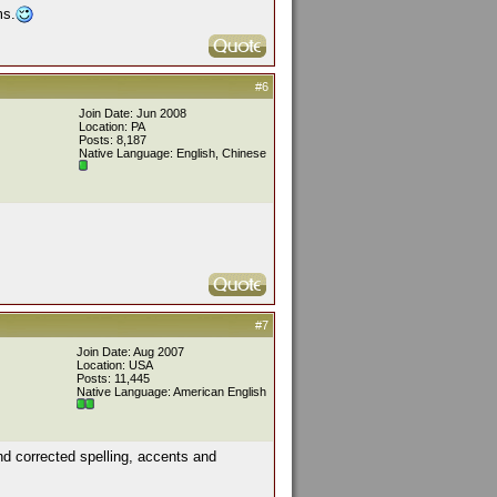
ms.
#6
Join Date: Jun 2008
Location: PA
Posts: 8,187
Native Language: English, Chinese
#7
Join Date: Aug 2007
Location: USA
Posts: 11,445
Native Language: American English
and corrected spelling, accents and