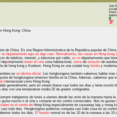
Join 
Locati
Posts:
Native
 in Hong Kong- China
ste de China. Es una Region Administrativa de la Republica popular de Chi
 un departamento aqui es algo caro
.
Normalmente
,
las casas en Hong kong s
icio de telefono, internet, y television por cable,
es un
departarmento que tiene
l dep
a
rtarmento
estan en una
zona habitacional,
cerca
de
estación
de autobus
la de hong kong y Kowloon. Hong Kong es una ciudad muy
bonita
y moderna
 tambien es
un idioma
oficial
. Los hongkongese tambien sabemos hablar mas o
ayoria de hongkongese tenemos familia en la China. Ademas, sabemos que es
ad in
ternacional como Hong Kong.
le generalmente, pero en verano llueve casi todos los dias y tiene mucho t
 dias con una temperature media 25 de grados centigrados.
empre trabajamos de lunes a viernes desde las ocho de la manana hasta la 
s gusta mucho ir al cine y comprar en los centro comerciales. Nos no gustan
iales en el centro de
Hong Kong especialmente en causeway bay y mong k
 casi todo dias. Hongkongese podemos compara casi todo cosa en un centro
abiertos todos los dias.
El horario
normal es de las 10 de la manana a las 10 