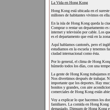
La Vida en Hong Kong
Hong Kong está ubicada en el sureste
millones de habitantes vivimos en ella
En la isla de Hong Kong queda la c
Comprar o rentar un departamento es
internet y televisión por cable. Los q
es el departamento que está en la zona 
Aquí hablamos cantonés, pero el ingl
estudiamos en la escuela y
tenemos fa
ciudad internacional como ésta.
Por lo general, el clima de Hong Kong
húmedo todos los días, con una temper
La gente de Hong Kong trabajamos much
Nos divertimos después de trabajar.
No
importante que los deportes. Hay m
bonitos y grandes, con aire acondicion
comerciales de Hong Kong están abiert
Voy a explicar lo que hacemos los d
familiares. La comida en Hong Kong 
demasiado. Dimsum de Hong Kong es 