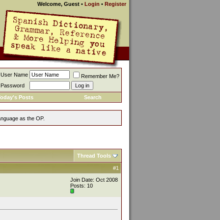
Welcome, Guest
•
Login
•
Register
User Name
Remember Me?
Password
oday's Posts
Search
language as the OP.
Thread Tools
#1
Join Date: Oct 2008
Posts: 10