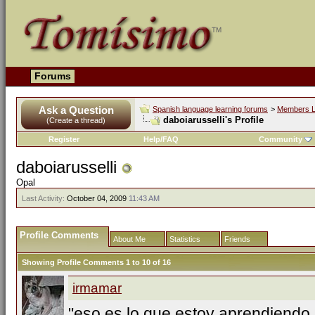
Forums
Ask a Question
Spanish language learning forums
>
Members L
daboiarusselli's Profile
(Create a thread)
Register
Help/FAQ
Community
daboiarusselli
Opal
Last Activity:
October 04, 2009
11:43 AM
Profile Comments
About Me
Statistics
Friends
Showing Profile Comments 1 to
10
of
16
irmamar
"eso es lo que estoy aprendiendo