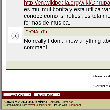
http://en.wikipedia.org/wiki/Dhrup
es mui mui bonita y esta utiliza var
conoce como 'shruties'. es totalme
formas de musica.
CrOtALiTo
No really I don't know anything ab
comment.
All times are 
P
Copyright ©200
Copyright © 2003-2026 Tomísimo
[Compliant:
xhtml
css
]
Domain name from
www.GoDaddy.com
. Hosted with
Dreamhost
.